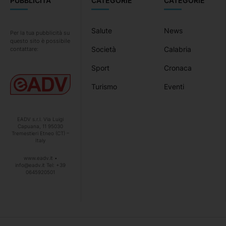
PUBBLICITÀ
CATEGORIE
CATEGORIE
Salute
News
Per la tua pubblicità su
questo sito è possibile
Società
Calabria
contattare:
Sport
Cronaca
Turismo
Eventi
EADV s.r.l. Via Luigi
Capuana, 11 95030
Tremestieri Etneo (CT) –
Italy
www.eadv.it •
info@eadv.it Tel: +39
0645920501