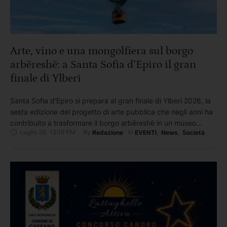
Arte, vino e una mongolfiera sul borgo
arbëreshë: a Santa Sofia d’Epiro il gran
finale di Ylberi
Santa Sofia d’Epiro si prepara al gran finale di Ylberi 2026, la
sesta edizione del progetto di arte pubblica che negli anni ha
contribuito a trasformare il borgo arbëreshë in un museo
Luglio 29
,
12:16 PM
By 
In 
Redazione
EVENTI
,
News
,
Società
diffuso a cielo aperto Ideato e curato da Rublanum / Gulìa
Urbana, in collaborazione con il Comune di Santa Sofia
d’Epiro, Ylberi mette …