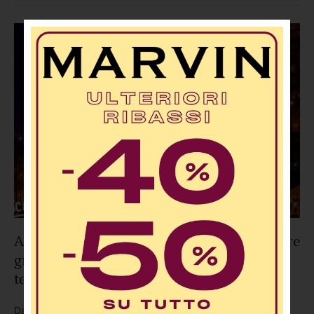
ideato dai giovani della comunità e organizzato
dall'Associazione Officina Civica, in programma il 18 agosto in
piazza Il nome scelto, …
Arriva il “Montalto Food Festival 2026”: tre
giorni di gusto, spettacolo e identità
territoriale nel cuore di Montalto Uffugo
Da sabato 1° a lunedì 3 agosto 2026, il suggestivo borgo di