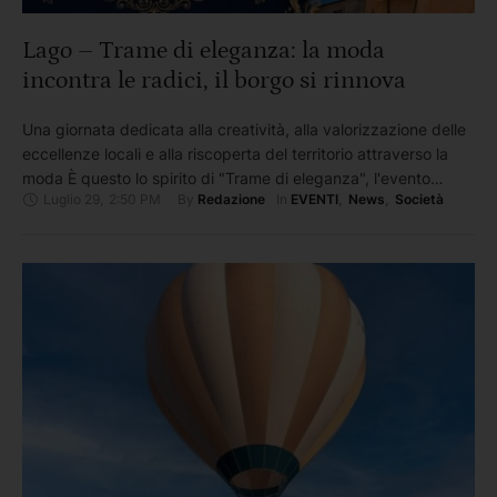
Lago – Trame di eleganza: la moda
incontra le radici, il borgo si rinnova
Una giornata dedicata alla creatività, alla valorizzazione delle
eccellenze locali e alla riscoperta del territorio attraverso la
moda È questo lo spirito di "Trame di eleganza", l'evento
Luglio 29
,
2:50 PM
By 
In 
Redazione
EVENTI
,
News
,
Società
patrocinato dal Comune di Lago, in programma giovedì 7
agosto, che trasformerà il centro storico in un percorso di
esperienze tra artigianato, gusto e spettacolo. Ideata e curata
…