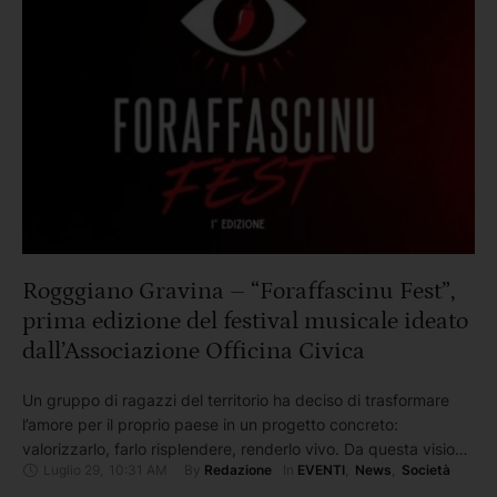
Rogggiano Gravina – “Foraffascinu Fest”,
prima edizione del festival musicale ideato
dall’Associazione Officina Civica
Un gruppo di ragazzi del territorio ha deciso di trasformare
l’amore per il proprio paese in un progetto concreto:
valorizzarlo, farlo risplendere, renderlo vivo. Da questa visione
Luglio 29
,
10:31 AM
By 
In 
Redazione
EVENTI
,
News
,
Società
nasce Foraffascinu Fest, il primo festival musicale interamente