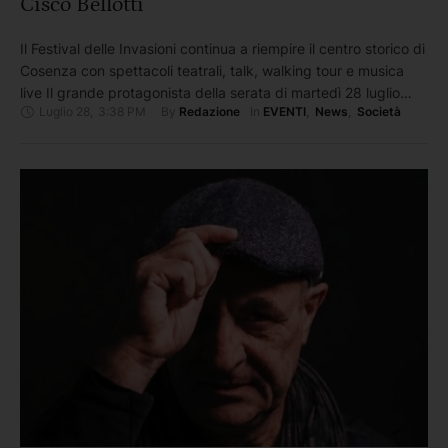
Cisco Bellotti
Il Festival delle Invasioni continua a riempire il centro storico di
Cosenza con spettacoli teatrali, talk, walking tour e musica
live Il grande protagonista della serata di martedì 28 luglio
Luglio 28
,
3:38 PM
By 
In 
Redazione
EVENTI
,
News
,
Società
sarà Stefano “Cisco” Bellotti, storica voce dei Modena City
Ramblers, che si esibirà in piazza XV Marzo con il suo “Reduci
tour 2026”. Un viaggio …