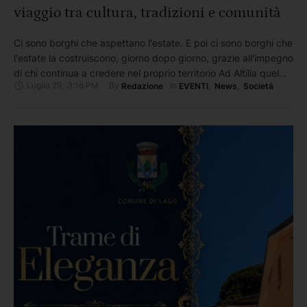
viaggio tra cultura, tradizioni e comunità
Ci sono borghi che aspettano l'estate. E poi ci sono borghi che
l'estate la costruiscono, giorno dopo giorno, grazie all'impegno
di chi continua a credere nel proprio territorio Ad Altilia quel
Luglio 29
,
3:16 PM
By 
In 
Redazione
EVENTI
,
News
,
Società
motore ha un nome preciso: Altilia Eventi. L'associazione, nata
dalla passione per le proprie radici da un gruppo di giovani, è
oggi il cuore …