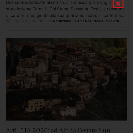
Due serate dedicate al sorriso, alla musica e alla voglia di
stare insieme Torna il "Chi Stamu Passannu Fest", la rassegna
di cabaret che, giunta alla sua quarta edizione, si conferma
Luglio 29
,
3:47 PM
By 
In 
Redazione
EVENTI
,
News
,
Società
tra gli appuntamenti più attesi del cartellone del Tarsia
Summer Fest 2026. L'evento si svolgerà oggi, mercoledì 29
luglio, e domani, giovedì 30 luglio, …
Arti…LIA 2026: ad Altilia l’estate è un