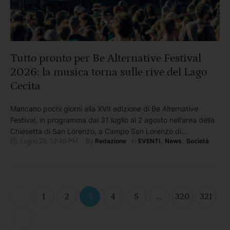
Tutto pronto per Be Alternative Festival
2026: la musica torna sulle rive del Lago
Cecita
Mancano pochi giorni alla XVII edizione di Be Alternative
Festival, in programma dal 31 luglio al 2 agosto nell’area della
Chiesetta di San Lorenzo, a Campo San Lorenzo di
Luglio 28
,
12:40 PM
By 
In 
Redazione
EVENTI
,
News
,
Società
Camigliatello Silano, nel suggestivo scenario del Lago Cecita
Tre giornate di musica con alcuni tra i nomi più importanti della
scena italiana e internazionale: Mogwai, Kings …
1
2
3
4
5
…
320
321