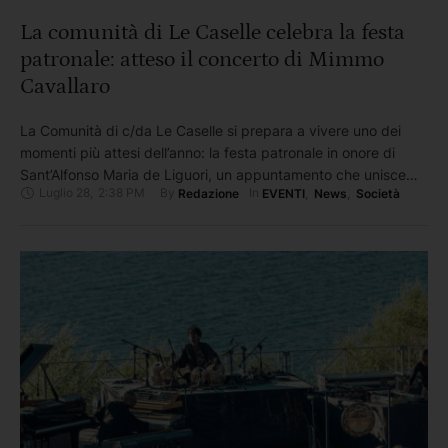
La comunità di Le Caselle celebra la festa
patronale: atteso il concerto di Mimmo
Cavallaro
La Comunità di c/da Le Caselle si prepara a vivere uno dei
momenti più attesi dell’anno: la festa patronale in onore di
Sant’Alfonso Maria de Liguori, un appuntamento che unisce
Luglio 28
,
2:38 PM
By 
In 
Redazione
EVENTI
,
News
,
Società
spiritualità, identità locale e spettacolo, coinvolgendo residenti
e visitatori in un clima di condivisione L’edizione 2026 si terrà
sabato 1 agosto, alle ore 21:30, presso …