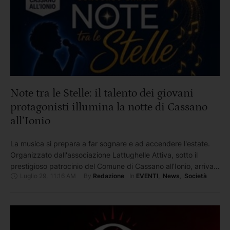
Note tra le Stelle: il talento dei giovani
protagonisti illumina la notte di Cassano
all’Ionio
La musica si prepara a far sognare e ad accendere l'estate.
Organizzato dall'associazione Lattughelle Attiva, sotto il
prestigioso patrocinio del Comune di Cassano all’Ionio, arriva
Luglio 29
,
11:16 AM
By 
In 
Redazione
EVENTI
,
News
,
Società
l'attesissimo concorso canoro “Note tra le Stelle”, una
manifestazione pensata per valorizzare le voci, l'espressività e
la passione dei più piccoli Una vetrina per i giovani talenti
dove sotto il …