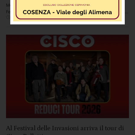
Montalto Uffugo ospiterà la III edizione del Montalto Food
Festival, l'evento che negli ultimi anni si è affermato come uno
Luglio 28
,
5:42 PM
By 
In 
Redazione
EVENTI
,
News
,
Società
degli appuntamenti enogastronomici più attesi dell'estate
montaltese. Tre giornate dedicate al buon cibo, alla musica,
allo spettacolo e alla valorizzazione delle eccellenze
territoriali, …
Al Festival delle Invasioni arriva il tour di