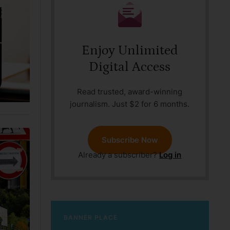
Enjoy Unlimited
Digital Access
Read trusted, award-winning
journalism. Just $2 for 6 months.
Subscribe Now
Already a subscriber?
Log in
BANNER PLACE