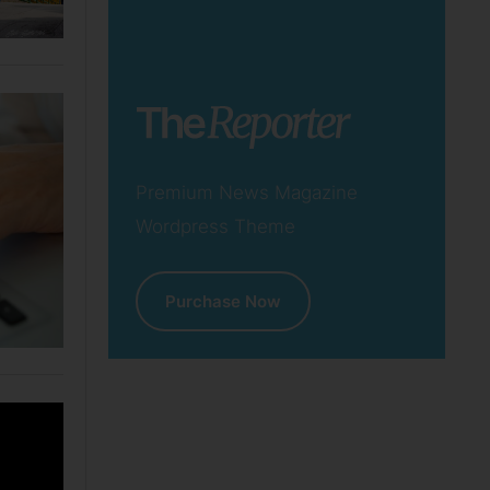
Premium News Magazine
Wordpress Theme
Purchase Now