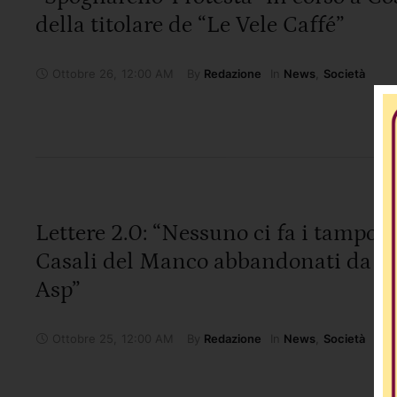
della titolare de “Le Vele Caffé”
Ottobre 26
,
12:00 AM
By 
In 
Redazione
News
,
Società
Lettere 2.0: “Nessuno ci fa i tamponi
Casali del Manco abbandonati da R
Asp”
Ottobre 25
,
12:00 AM
By 
In 
Redazione
News
,
Società