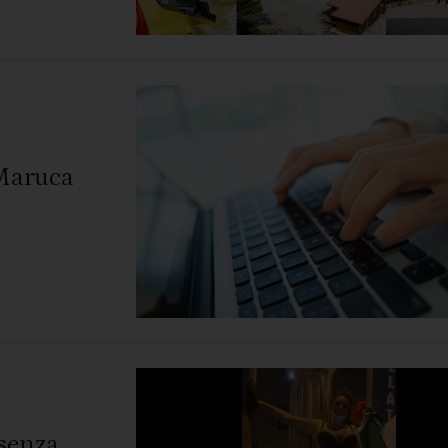
 Maruca
osenza