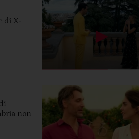
e di X-
di
abria non