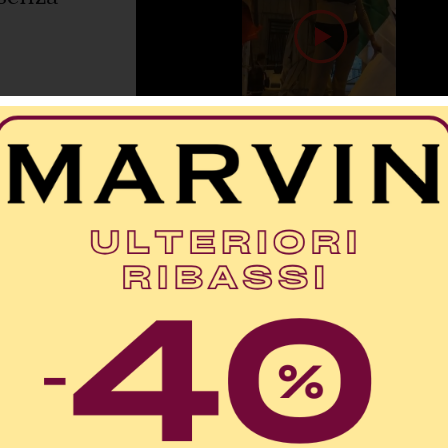
. Noi a
egione ed