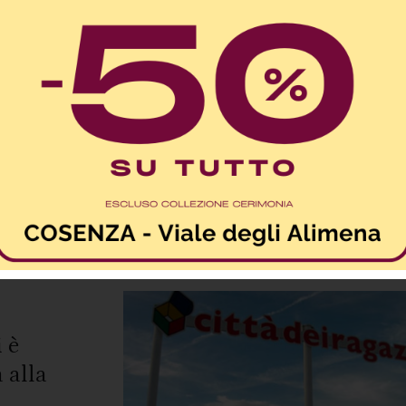
ordo
 è
 alla