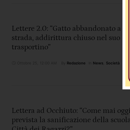
Lettere 2.0: “Gatto abbandonato a b
strada, addirittura chiuso nel suo
trasportino”
Ottobre 25
,
12:00 AM
By 
In 
Redazione
News
,
Società
Lettera ad Occhiuto: “Come mai oggi
prevista la sanificazione della scuola
Città dei Ragazzi?”