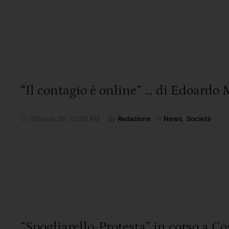
“Il contagio è online” … di Edoardo
Ottobre 26
,
12:00 AM
By 
In 
Redazione
News
,
Società
“Spogliarello-Protesta” in corso a C