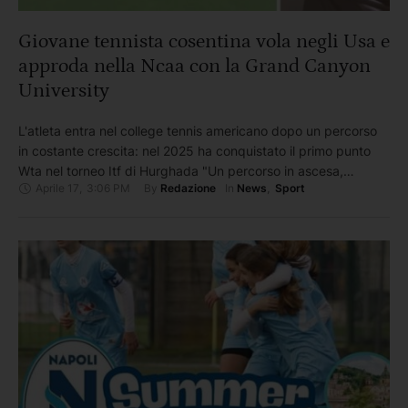
Giovane tennista cosentina vola negli Usa e
approda nella Ncaa con la Grand Canyon
University
L'atleta entra nel college tennis americano dopo un percorso
in costante crescita: nel 2025 ha conquistato il primo punto
Wta nel torneo Itf di Hurghada "Un percorso in ascesa,
Aprile 17
,
3:06 PM
By 
In 
Redazione
News
,
Sport
costruito punto dopo punto, fino alla chiamata dagli Stati Uniti.
Beatrice Veltri, di Amantea, sul Tirreno Cosentino, prosegue la
sua crescita sportiva e accademica: la tennista …