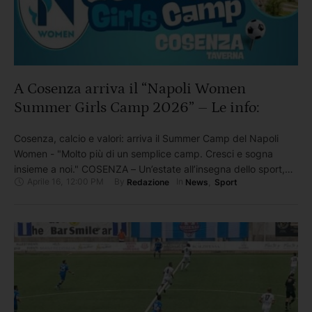
A Cosenza arriva il “Napoli Women
Summer Girls Camp 2026” – Le info:
Cosenza, calcio e valori: arriva il Summer Camp del Napoli
Women - "Molto più di un semplice camp. Cresci e sogna
insieme a noi." COSENZA – Un’estate all’insegna dello sport,
Aprile 16
,
12:00 PM
By 
In 
Redazione
News
,
Sport
della crescita personale e della passione per il calcio
femminile. Anche a Cosenza arriva il Summer Camp
organizzato dal club di Serie A femminile Napoli …