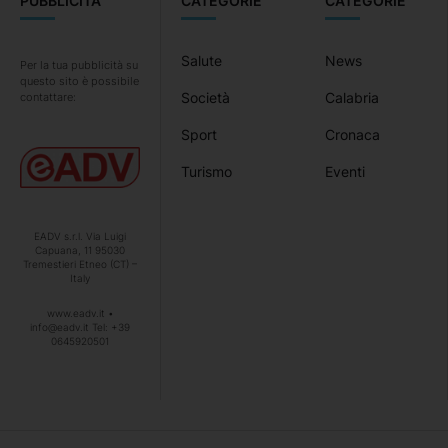
PUBBLICITÀ
CATEGORIE
CATEGORIE
Salute
News
Per la tua pubblicità su
questo sito è possibile
Società
Calabria
contattare:
Sport
Cronaca
Turismo
Eventi
EADV s.r.l. Via Luigi
Capuana, 11 95030
Tremestieri Etneo (CT) –
Italy
www.eadv.it •
info@eadv.it Tel: +39
0645920501