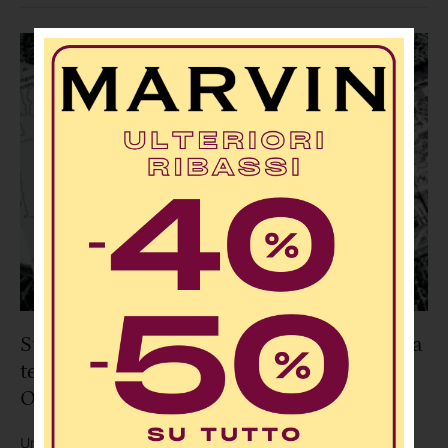
sfida di resistenza, strategia e talento, che vedrà impegnati
anche …
Studente cosentino si laurea a Roma con la
tesi sul movimento Ultras degli anni
Ottanta a Cosenza
Un progetto di tesi che unisce identità, territorio e