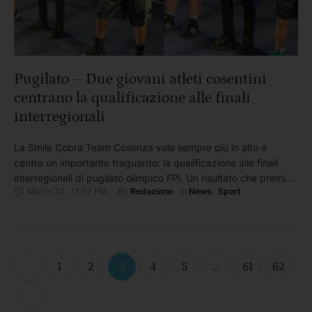
Pugilato – Due giovani atleti cosentini
centrano la qualificazione alle finali
interregionali
La Smile Cobra Team Cosenza vola sempre più in alto e
centra un importante traguardo: la qualificazione alle finali
interregionali di pugilato olimpico FPi. Un risultato che premia il
Marzo 23
,
12:37 PM
By 
In 
Redazione
News
,
Sport
lavoro, la dedizione e la passione di tutta la squadra, in
particolare dei giovani atleti Giulia Milito, 54 kg Under 19, e
Joseph Catalano, 75 kg …
1
2
3
4
5
…
61
62