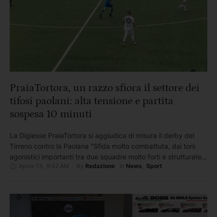
PraiaTortora, un razzo sfiora il settore dei
tifosi paolani: alta tensione e partita
sospesa 10 minuti
La Digiesse PraiaTortora si aggiudica di misura il derby del
Tirreno contro la Paolana "Sfida molto combattuta, dai toni
agonistici importanti tra due squadre molto forti e strutturate
Aprile 13
,
9:42 AM
By 
In 
Redazione
News
,
Sport
fisicamente. Il pomeriggio però è stato caratterizzato da attimi
di paura e tensione quando un razzo ha sfiorato il settore
ospiti e l’arbitro è stato costretto a …