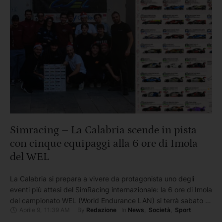
Simracing – La Calabria scende in pista
con cinque equipaggi alla 6 ore di Imola
del WEL
La Calabria si prepara a vivere da protagonista uno degli
eventi più attesi del SimRacing internazionale: la 6 ore di Imola
del campionato WEL (World Endurance LAN) si terrà sabato 11
Aprile 9
,
11:39 AM
By 
In 
Redazione
News
,
Società
,
Sport
aprile. Non si tratta solo di una gara, ma di una vera e propria