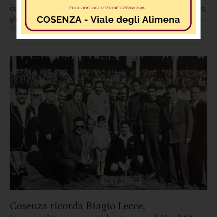
comunicazione visiva: è quello realizzato da Francesco Fuoco,
giovane designer cosentino recentemente laureato in Graphic
Aprile 8
,
4:20 PM
By 
In 
Redazione
News
,
Società
,
Sport
Design & Art Direction presso la NABA (Accademia di Belle
Arti) di Roma. La tesi, intitolata “Pratiche, linguaggi ed
estetiche del movimento ultras cosentino”, nasce da un forte
legame con la …
Cosenza ricorda Biagio Lecce,