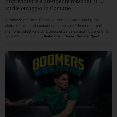
imprenditore e presidente rossoblù: il 13
aprile omaggio in Comune
A Palazzo dei Bruzi l’iniziativa per celebrare una figura
simbolo della storia cosentina e non solo "Un momento di
memoria collettiva e di riconoscenza verso una figura che ha
Aprile 8
,
1:43 PM
By 
In 
Redazione
News
,
Società
,
Sport
lasciato un segno profondo nella storia imprenditoriale e
sportiva non solo della città bruzia ma dell’intera regione.
Lunedì 13 aprile, alle ore 11:30, nella sala dell’Palazzo …