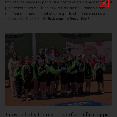
Importante successo per le due nostre atlete Elena e Martina Il
post celebrativo del Tennis Club Cosenza: "Ci sono vittorie
che fanno rumore… e poi ci sono quelle che danno senso a
Aprile 30
,
11:07 AM
By 
In 
Redazione
News
,
Sport
tutto. Elena Consolini e Martina Corallo conquistano il titolo nel
Master Nazionale TPRA – Women’s Cup Tennis 2025-26 (limit
60 doppio femminile), disputato …
I nostri baby tennisti trionfano alla Coppa