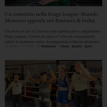
Un cosentino nella Kings League: Manolo
Mosciaro approda nei Boomers di Fedez
C’è anche un po’ di Cosenza nella spettacolare e seguitissima
Kings League, il torneo di calcio a 7 che sta conquistando
milioni di spettatori online. Il protagonista è Manolo Mosciaro,
Aprile 1
,
11:37 AM
By 
In 
Redazione
News
,
Società
,
Sport
giovane attaccante cosentino classe 10 marzo 2003, che
nelle ultime settimane ha fatto il suo ingresso nei Boomers, la
squadra guidata dal rapper e imprenditore …