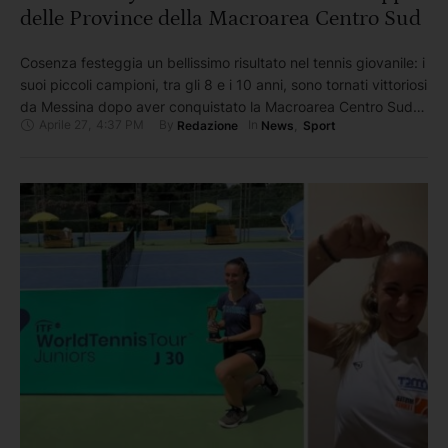
delle Province della Macroarea Centro Sud
Cosenza festeggia un bellissimo risultato nel tennis giovanile: i
suoi piccoli campioni, tra gli 8 e i 10 anni, sono tornati vittoriosi
da Messina dopo aver conquistato la Macroarea Centro Sud
Aprile 27
,
4:37 PM
By 
In 
Redazione
News
,
Sport
della Coppa delle Province 2026, staccando così il pass per la
fase finale nazionale. Un successo costruito con impegno e
talento dalla rappresentativa dei …