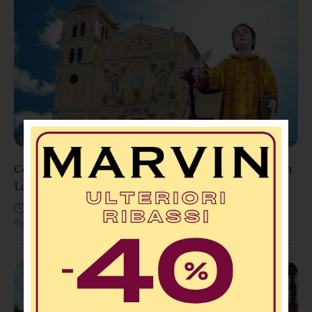
Cerisano celebra il Santo Patrono: per la festa di San
Lorenzo arriva la Tribute Band di Eros Ramazzotti
Agosto 6, 10:32 AM
By
Redazione