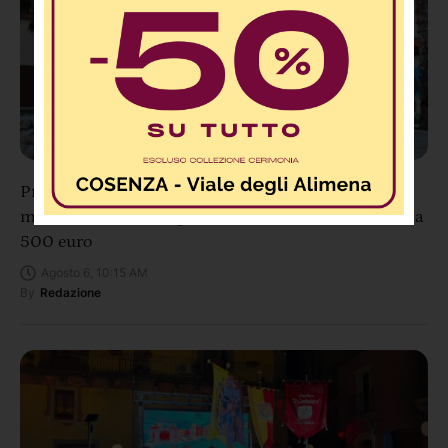
Praia a Mare, ordinanza anti baby vandali: stop ai
minori di 14 anni in giro di notte da soli, multe fino a
500 euro
Agosto 6, 10:15 AM
By
Redazione