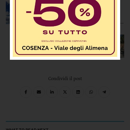
Previous Post
Gm-eteo: “Continua l’alta
pressione ma la primavera ancora
non decolla”. Le previsioni:
Next Post
Cosenza rende omaggio alla sua
voce: sabato l’inaugurazione di
Largo Mario Gualtieri
Condividi il post
WHAT TO READ NEXT...