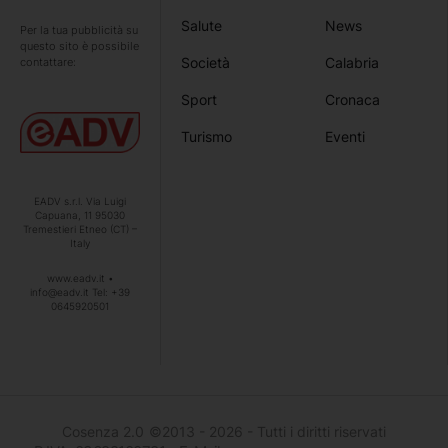
Salute
News
Per la tua pubblicità su
questo sito è possibile
Società
Calabria
contattare:
Sport
Cronaca
Turismo
Eventi
EADV s.r.l. Via Luigi
Capuana, 11 95030
Tremestieri Etneo (CT) –
Italy
www.eadv.it •
info@eadv.it Tel: +39
0645920501
Cosenza 2.0
©2013 - 2026 - Tutti i diritti riservati