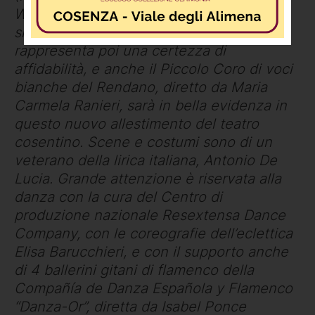
Wang Xudong (Zuniga). Il Coro lirico
siciliano diretto da Francesco Costa
rappresenta poi una certezza di
affidabilità, e anche il Piccolo Coro di voci
bianche del Rendano, diretto da Maria
Carmela Ranieri, sarà in bella evidenza in
questo nuovo allestimento del teatro
cosentino. Scene e costumi sono di un
veterano della lirica italiana, Antonio De
Lucia. Grande attenzione è riservata alla
danza con la cura del Centro di
produzione nazionale Resextensa Dance
Company, con le coreografie dell’eclettica
Elisa Barucchieri, e con il supporto anche
di 4 ballerini gitani di flamenco della
Compañía de Danza Española y Flamenco
“Danza-Or”, diretta da Isabel Ponce