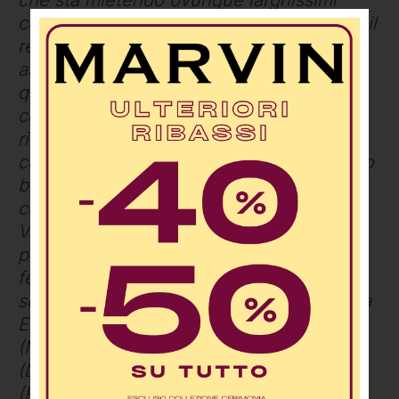
consensi, sarà Micaela. Sul cast è ancora il
regista Panizza a dire la sua. “Il cast è
assolutamente molto buono, anche con
qualche eccellenza. Alcuni solisti li
conoscevo già e sono felicissimo di averli
ritrovati in questa avventura. Altri non li
conoscevo, ma è un cast di livello e scelto
bene. Il tenore Paolo Lardizzone ha fatto
con me la recita di Carmen all’Arena di
Verona il 29 agosto scorso e abbiamo
passato un mese insieme. C’è un buon
feeling ed è un ottimo artista anche
scenicamente”. A completare il cast, Laura
Esposito (Frasquita), Lucrezia Ianieri
(Mercedes), Lorenzo Papasodero
(Dancairo), Alberto Munafò Siragusa
(Remendado), Liu Haoran (Morales) e