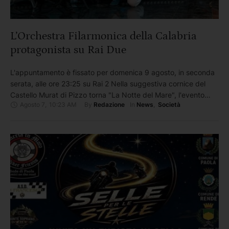
L’Orchestra Filarmonica della Calabria
protagonista su Rai Due
L'appuntamento è fissato per domenica 9 agosto, in seconda
serata, alle ore 23:25 su Rai 2 Nella suggestiva cornice del
Castello Murat di Pizzo torna "La Notte del Mare", l'evento
Agosto 7
,
10:23 AM
By 
In 
Redazione
News
,
Società
televisivo e culturale giunto alla sua quarta edizione. Nato da
un'idea di Domenico Gareri e scritto con Luca Parenti,
Donatella Damato, Tommaso Martinelli e Raffaele …