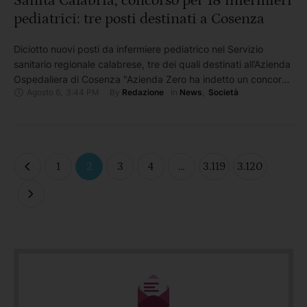
Sanità Calabria, concorso per 18 infermieri
pediatrici: tre posti destinati a Cosenza
Diciotto nuovi posti da infermiere pediatrico nel Servizio
sanitario regionale calabrese, tre dei quali destinati all’Azienda
Ospedaliera di Cosenza "Azienda Zero ha indetto un concorso
Agosto 6
,
3:44 PM
By 
In 
Redazione
News
,
Società
pubblico regionale, per titoli ed esami, finalizzato ad
assunzioni a tempo pieno e indeterminato nell’Area dei
professionisti della salute e dei funzionari, ruolo sanitario. Le
candidature dovranno essere presentate esclusivamente …
1
2
3
4
…
3.119
3.120