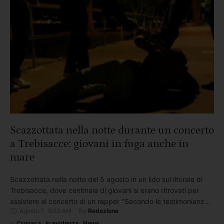
Scazzottata nella notte durante un concerto
a Trebisacce: giovani in fuga anche in
mare
Scazzottata nella notte del 5 agosto in un lido sul litorale di
Trebisacce, dove centinaia di giovani si erano ritrovati per
assistere al concerto di un rapper "Secondo le testimonianze
Agosto 7
,
9:23 AM
By 
Redazione
dei presenti, durante il caos sono stati utilizzati anche oggetti
trovati sul posto, tra cui ombrelloni sradicati dalla spiaggia,
In 
Cronaca
,
In evidenza
,
News