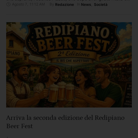
Agosto 7
,
11:12 AM
By 
In 
Redazione
News
,
Società
l'estero portando il belcanto sui palcoscenici, ha scelto di
tornare per investire culturalmente in Calabria In un Paese che
continua a raccontare la fuga dei talenti, …
Arriva la seconda edizione del Redipiano
Beer Fest