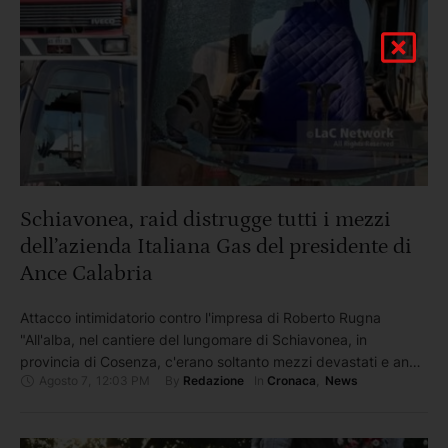
Schiavonea, raid distrugge tutti i mezzi
dell’azienda Italiana Gas del presidente di
Ance Calabria
Attacco intimidatorio contro l'impresa di Roberto Rugna
"All'alba, nel cantiere del lungomare di Schiavonea, in
provincia di Cosenza, c'erano soltanto mezzi devastati e anni
Agosto 7
,
12:03 PM
By 
In 
Redazione
Cronaca
,
News
di lavoro colpiti dalla violenza. Ignoti hanno distrutto nella
notte tutti i mezzi operativi dell'Italiana Gas S.r.l., l'azienda
guidata dal presidente di Ance Calabria, Roberto Rugna,