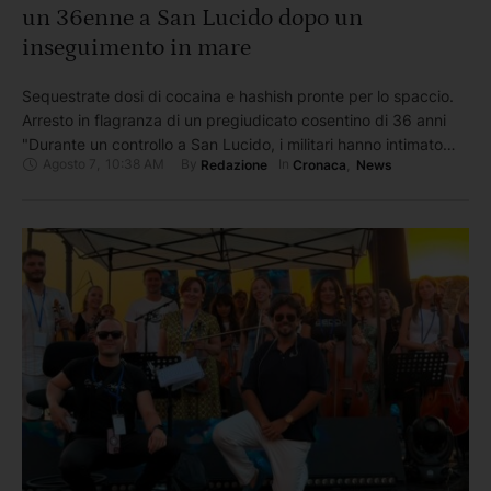
un 36enne a San Lucido dopo un
inseguimento in mare
Sequestrate dosi di cocaina e hashish pronte per lo spaccio.
Arresto in flagranza di un pregiudicato cosentino di 36 anni
"Durante un controllo a San Lucido, i militari hanno intimato
Agosto 7
,
10:38 AM
By 
In 
Redazione
Cronaca
,
News
l’alt a un’autovettura sospetta. Il conducente, anziché
arrestare la marcia, ha forzato il blocco.La fuga del veicolo è
terminata poco dopo, quando l’occupante ha abbandonato …