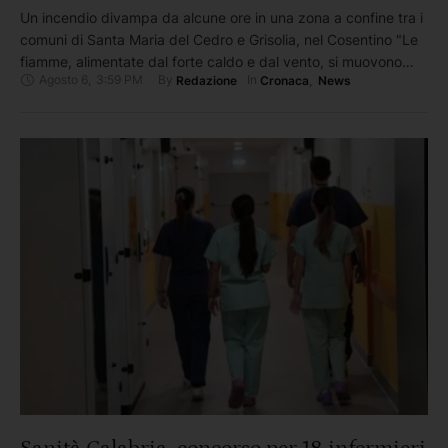
Un incendio divampa da alcune ore in una zona a confine tra i
comuni di Santa Maria del Cedro e Grisolia, nel Cosentino "Le
fiamme, alimentate dal forte caldo e dal vento, si muovono
Agosto 6
,
3:59 PM
By 
In 
Redazione
Cronaca
,
News
rapidamente lungo alcuni versanti collinari dove si trovano
alcune abitazioni e il cimitero del centro storico di Santa Maria
del Cedro. …