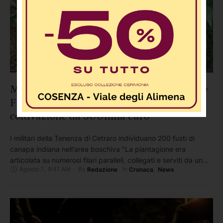
Maxi sequestro di marijuana a Bonifati: le
Fiamme Gialle distruggono una
coltivazione da 500mila euro
I militari della Tenenza di Cetraro individuano 200 fusti di
canapa indiana nell'area boschiva "La piantagione era
articolata su numerosi filari paralleli, collegati e serviti da un
Agosto 7
,
9:41 AM
By 
In 
Redazione
Cronaca
,
News
impianto d'irrigazione canalizzato. Tale infrastruttura
garantiva l'approvvigionamento idrico costante necessario allo
sviluppo delle piante, a dimostrazione di una pianificazione
mirata a garantire continuità produttiva nel tempo e la …