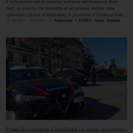
È tutto pronto per la seconda edizione del Redipiano Beer
Fest, un evento che promette di accendere l’estate nella
splendida cornice di Redipiano, in provincia di Cosenza Sette
Agosto 7
,
10:55 AM
By 
In 
Redazione
EVENTI
,
News
,
Società
giorni di festa, musica dal vivo, buon cibo, fiumi di birra e
tanto divertimento: dal 9 al 15 agosto (giorno di ferragosto
anche a pranzo), a partire …
Dosi di cocaina e hashish in auto, arrestato