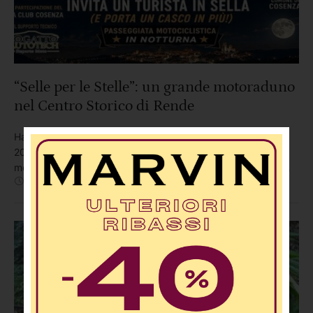
“Selle per le Stelle”: un grande motoraduno
nel Centro Storico di Rende
Ha il patrocinio istituzionale del Comune di Rende l’edizione
2026 di “Selle per le Stelle”, l’attesissima manifestazione
motociclistica notturna che venerdì 7 agosto attraverserà il
Agosto 7
,
9:58 AM
By 
In 
Redazione
EVENTI
,
News
,
Società
territorio cosentino unendo mare, borghi e città d’arte in un
unico abbraccio di luce, passione e condivisione L’evento è
promosso dall’Asd Trinacria in Moto Biker Friends (Sede di
Paola-Amici On …