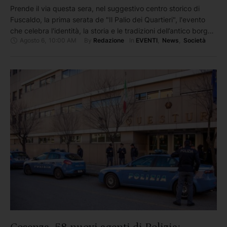
Prende il via questa sera, nel suggestivo centro storico di
Fuscaldo, la prima serata de "Il Palio dei Quartieri", l'evento
che celebra l'identità, la storia e le tradizioni dell’antico borgo
Agosto 6
,
10:00 AM
By 
In 
Redazione
EVENTI
,
News
,
Società
attraverso una coinvolgente competizione tra i tre storici
quartieri: "U Casteddru", "A Cruci" e "U Passo" Ad aprire il
calendario sarà il quartiere "U Casteddru", …