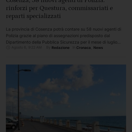
Cosenza, 58 nuovi agenti di Polizia:
rinforzi per Questura, commissariati e
reparti specializzati
La provincia di Cosenza potrà contare su 58 nuovi agenti di
Polizia grazie al piano di assegnazioni predisposto dal
Dipartimento della Pubblica Sicurezza per il mese di luglio
Agosto 6
,
9:22 AM
By 
In 
Redazione
Cronaca
,
News
2026 "Secondo il piano predisposto dal Ministero dell'Interno,
alla provincia di Cosenza saranno destinati complessivamente
58 nuovi agenti di Polizia, distribuiti tra diverse strutture
operative. Alla Questura …