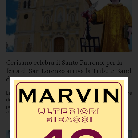
Cerisano celebra il Santo Patrono: per la
festa di San Lorenzo arriva la Tribute Band
di Eros Ramazzotti
La Parrocchia di San Lorenzo Martire di Cerisano, in occasione
dei solenni festeggiamenti in onore del Santo Patrono,
presenta lo spettacolo musicale della Cover & Tribute Band di
Agosto 6
,
10:32 AM
By 
In 
Redazione
EVENTI
,
News
,
Società
Eros Ramazzotti “Cuori Agitati”, protagonista del “Quanto
amore sei Tour 2026” L’appuntamento è in programma il 10
agosto alle ore 21:30, in piazza San Lorenzo, a Cerisano …