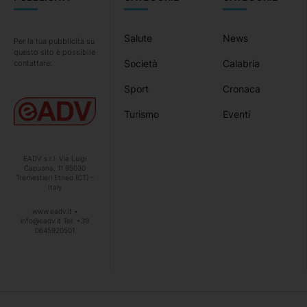
Salute
News
Per la tua pubblicità su
questo sito è possibile
Società
Calabria
contattare:
Sport
Cronaca
Turismo
Eventi
EADV s.r.l. Via Luigi
Capuana, 11 95030
Tremestieri Etneo (CT) –
Italy
www.eadv.it •
info@eadv.it Tel: +39
0645920501