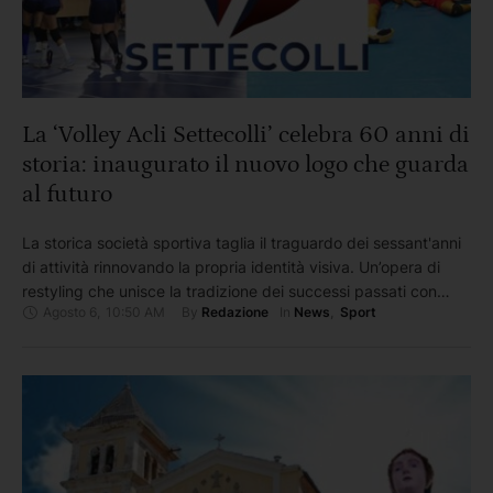
La ‘Volley Acli Settecolli’ celebra 60 anni di
storia: inaugurato il nuovo logo che guarda
al futuro
La storica società sportiva taglia il traguardo dei sessant'anni
di attività rinnovando la propria identità visiva. Un’opera di
restyling che unisce la tradizione dei successi passati con
Agosto 6
,
10:50 AM
By 
In 
Redazione
News
,
Sport
l’ambizione e l’energia per le sfide future. Traguardo storico
per la Volley Acli Settecolli, che quest'anno festeggia il 60°
anniversario dalla sua fondazione (1966 - 2026). Per
celebrare …