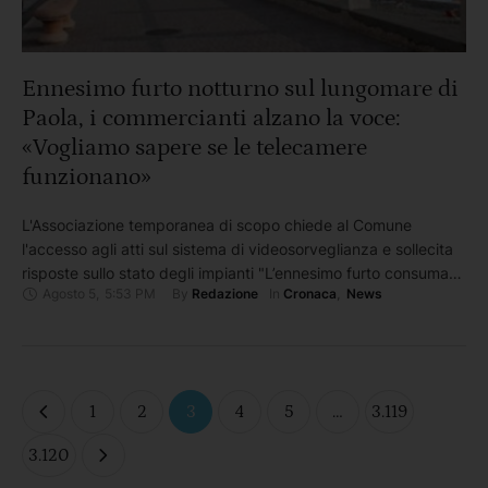
Ennesimo furto notturno sul lungomare di
Paola, i commercianti alzano la voce:
«Vogliamo sapere se le telecamere
funzionano»
L'Associazione temporanea di scopo chiede al Comune
l'accesso agli atti sul sistema di videosorveglianza e sollecita
risposte sullo stato degli impianti "L’ennesimo furto consumato
Agosto 5
,
5:53 PM
By 
In 
Redazione
Cronaca
,
News
nella notte ai danni di un’attività commerciale del lungomare di
Paola, nella zona nord della città, riaccende il dibattito sulla
sicurezza urbana. Tra preoccupazione e crescente
esasperazione, gli operatori economici della …
1
2
3
4
5
…
3.119
3.120