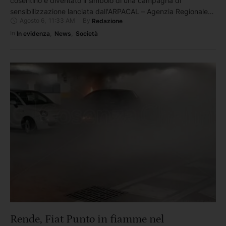
cosentino è diventato il simbolo di una campagna di
sensibilizzazione lanciata dall'ARPACAL – Agenzia Regionale
Agosto 6
,
11:33 AM
By 
Redazione
per la Protezione dell'Ambiente della Calabria per richiamare
l'attenzione sul problema dei rifiuti dispersi nell'ambiente e,
In 
In evidenza
,
News
,
Società
inevitabilmente, finiti in mare. L'episodio è stato documentato
a Belvedere Marittimo, dove durante le …
Rende, Fiat Punto in fiamme nel