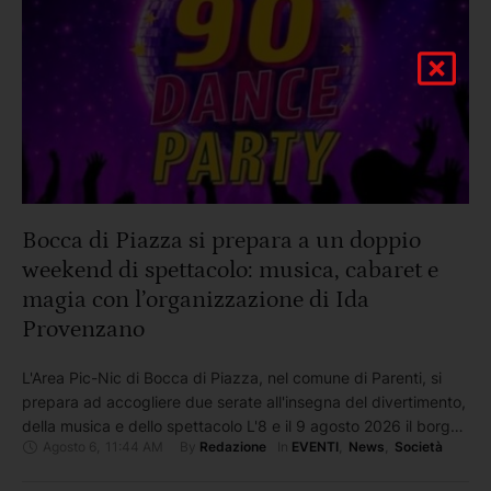
Bocca di Piazza si prepara a un doppio
weekend di spettacolo: musica, cabaret e
magia con l’organizzazione di Ida
Provenzano
L'Area Pic-Nic di Bocca di Piazza, nel comune di Parenti, si
prepara ad accogliere due serate all'insegna del divertimento,
della musica e dello spettacolo L'8 e il 9 agosto 2026 il borgo
Agosto 6
,
11:44 AM
By 
In 
Redazione
EVENTI
,
News
,
Società
sarà protagonista di un ricco programma di eventi, organizzati
dall'impresaria Ida Provenzano, che ancora una volta firma un