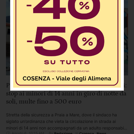
Praia a Mare, ordinanza anti baby vandali:
stop ai minori di 14 anni in giro di notte da
soli, multe fino a 500 euro
Stretta della sicurezza a Praia a Mare, dove il sindaco ha
siglato un’ordinanza che vieta la circolazione in strada ai
minori di 14 anni non accompagnati da un adulto responsabile
Agosto 6
,
10:15 AM
By 
In 
Redazione
Cronaca
,
News