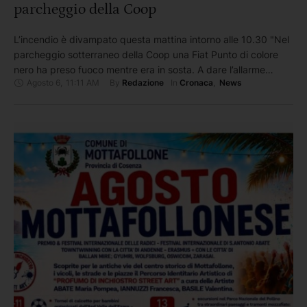
parcheggio della Coop
L’incendio è divampato questa mattina intorno alle 10.30 "Nel
parcheggio sotterraneo della Coop una Fiat Punto di colore
nero ha preso fuoco mentre era in sosta. A dare l’allarme
Agosto 6
,
11:11 AM
By 
In 
Redazione
Cronaca
,
News
alcuni clienti del supermercato che hanno allertato i
dipendenti. Non si segnalano feriti o ustionati dall’incendio."
Fonte e articolo completo: Cosenza Channel