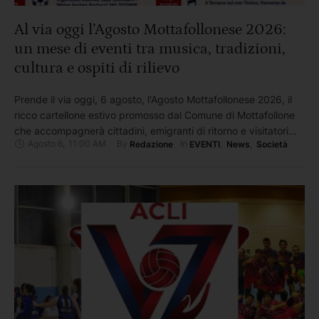
Al via oggi l’Agosto Mottafollonese 2026:
un mese di eventi tra musica, tradizioni,
cultura e ospiti di rilievo
Prende il via oggi, 6 agosto, l'Agosto Mottafollonese 2026, il
ricco cartellone estivo promosso dal Comune di Mottafollone
che accompagnerà cittadini, emigranti di ritorno e visitatori
Agosto 6
,
11:00 AM
By 
In 
Redazione
EVENTI
,
News
,
Società
fino al 20 agosto, con un calendario ricco di appuntamenti
dedicati alla musica, allo spettacolo, alla cultura, alle tradizioni
popolari e alla valorizzazione del territorio. L'edizione 2026 si
presenta …