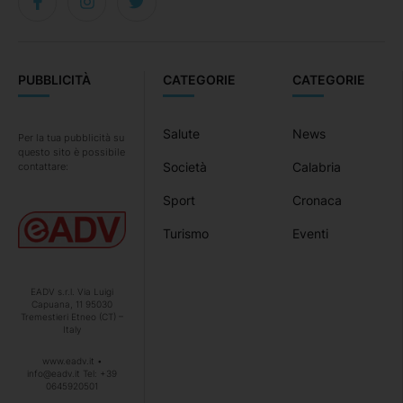
PUBBLICITÀ
CATEGORIE
CATEGORIE
Salute
News
Per la tua pubblicità su
questo sito è possibile
Società
Calabria
contattare:
Sport
Cronaca
Turismo
Eventi
EADV s.r.l. Via Luigi
Capuana, 11 95030
Tremestieri Etneo (CT) –
Italy
www.eadv.it •
info@eadv.it Tel: +39
0645920501