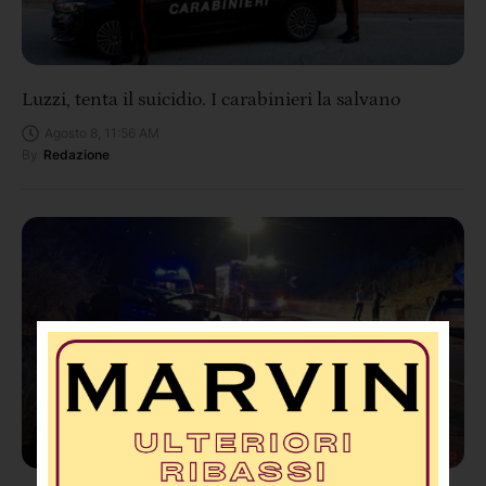
Luzzi, tenta il suicidio. I carabinieri la salvano
Agosto 8, 11:56 AM
By
Redazione