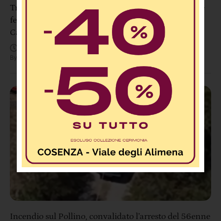
Tragedia sulla SS106 a Pietragrande: un morto e tre
feriti dopo uno scontro tra due auto e una moto nel
Catanzarese
Agosto 8, 11:48 AM
By
Redazione
Incendio sul Pollino, convalidato l’arresto del 56enne