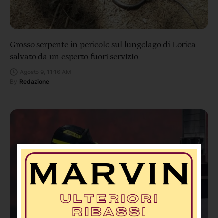
Grosso serpente in pericolo sul lungolago di Lorica
salvato da un esperto fuori servizio
Agosto 9, 11:16 AM
By
Redazione