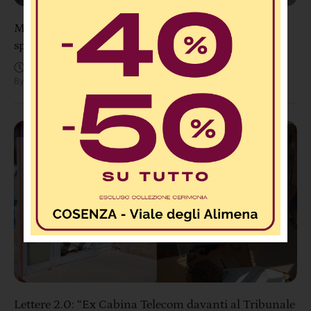
Montegiordano, incendio distrugge azienda
specializzata nella lavorazione dei tartufi
Agosto 9, 11:09 AM
By
Redazione
Lettere 2.0: “Ex Cabina Telecom davanti al Tribunale