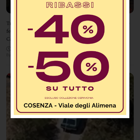
Tragedia sulla SS106 a Pietragrande: un morto e tre
feriti dopo uno scontro tra due auto e una moto nel
Catanzarese
Agosto 8, 11:48 AM
By
Redazione