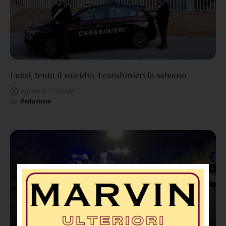
Luzzi, tenta il suicidio. I carabinieri la salvano
Agosto 8, 11:56 AM
By
Redazione