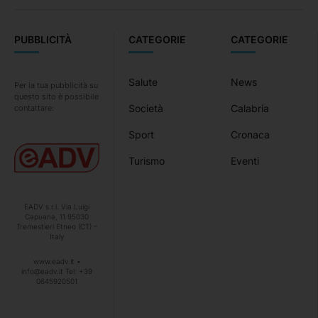
PUBBLICITÀ
CATEGORIE
CATEGORIE
Salute
News
Per la tua pubblicità su
questo sito è possibile
Società
Calabria
contattare:
Sport
Cronaca
Turismo
Eventi
EADV s.r.l. Via Luigi
Capuana, 11 95030
Tremestieri Etneo (CT) –
Italy
www.eadv.it •
info@eadv.it Tel: +39
0645920501