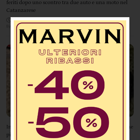
feriti dopo uno scontro tra due auto e una moto nel
Catanzarese
Agosto 8, 11:48 AM
By
Redazione
Incendio sul Pollino, convalidato l’arresto del 56enne
piromane