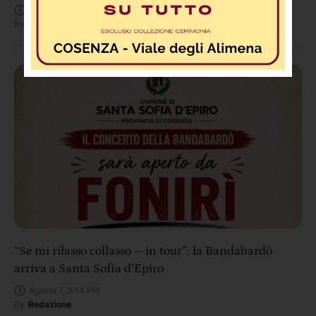
Agosto 7, 3:40 PM
By
Redazione
“Se mi rilasso collasso – in tour”: la Bandabardò
arriva a Santa Sofia d’Epiro
Agosto 7, 3:14 PM
By
Redazione