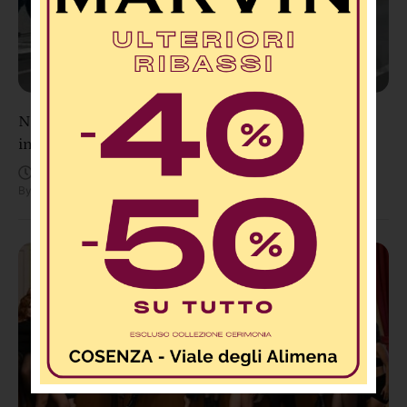
Non ce l’ha fatta Andrea Minasi: è morta la 23enne
investita sulle strisce a Vibo, donati gli organi
Agosto 6, 3:10 PM
By
Redazione