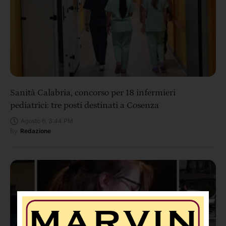
Sanità Calabria, concorso per 18 infermieri
pediatrici: tre posti destinati a Cosenza
Agosto 6, 3:44 PM
By
Redazione