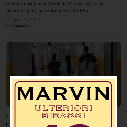
Incendio tra Santa Maria del Cedro e Grisolia,
fiamme vicino ad abitazioni e cimitero
Agosto 6, 3:59 PM
By
Redazione
Sanità Calabria, concorso per 18 infermieri
pediatrici: tre posti destinati a Cosenza