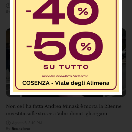
Agosto 6, 3:44 PM
By
Redazione
Non ce l’ha fatta Andrea Minasi: è morta la 23enne
investita sulle strisce a Vibo, donati gli organi
Agosto 6, 3:10 PM
By
Redazione