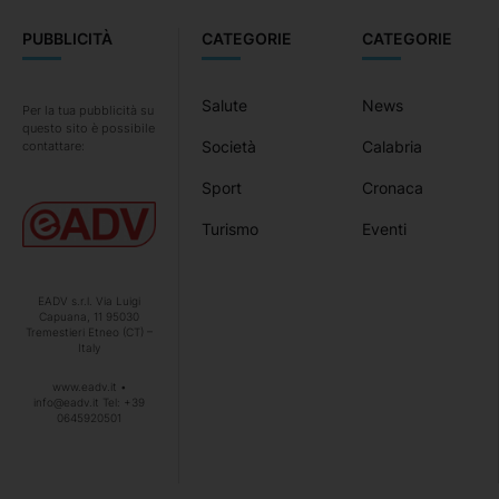
PUBBLICITÀ
CATEGORIE
CATEGORIE
Salute
News
Per la tua pubblicità su
questo sito è possibile
Società
Calabria
contattare:
Sport
Cronaca
Turismo
Eventi
EADV s.r.l. Via Luigi
Capuana, 11 95030
Tremestieri Etneo (CT) –
Italy
www.eadv.it •
info@eadv.it Tel: +39
0645920501