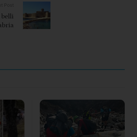
t Post
 belli
abria