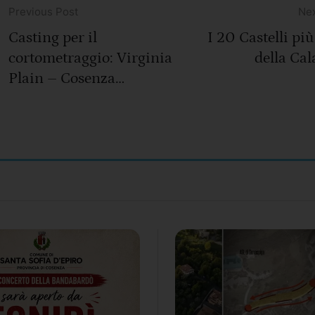
Previous Post
Nex
Casting per il
I 20 Castelli più
cortometraggio: Virginia
della Cal
Plain – Cosenza
provincia.