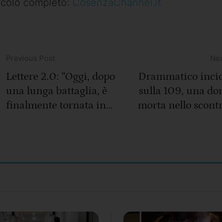
icolo completo:
CosenzaChannel.it
Previous Post
Nex
Lettere 2.0: “Oggi, dopo
Drammatico inci
una lunga battaglia, è
sulla 109, una do
finalmente tornata in
morta nello scontr
servizio la nostra
tre
Guerriera”