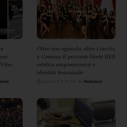
ea
Oltre uno sguardo, oltre i tacchi:
nne
a Cosenza il percorso Heels HER
 Vibo,
celebra empowerment e
identità femminile
zione
By
Redazione
Agosto 6, 2:41 PM