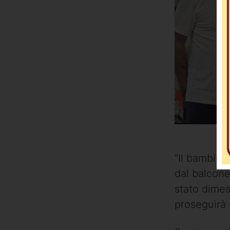
“Il bambino
dal balcone
stato dimes
proseguirà l