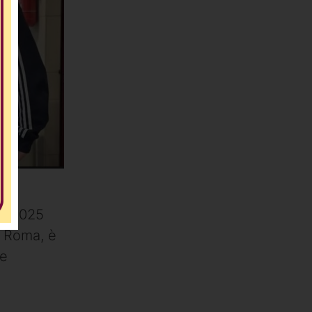
re 2025
a Roma, è
 e