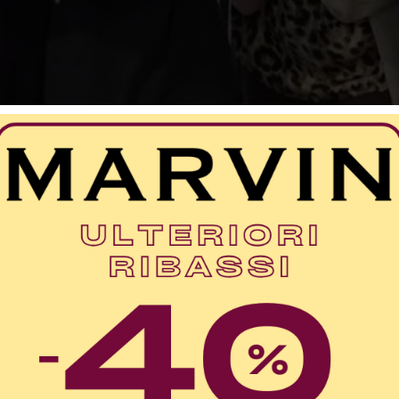
 dopo quel volo dal terzo piano che aveva fatto
peggio, Rocco può finalmente tornare a casa