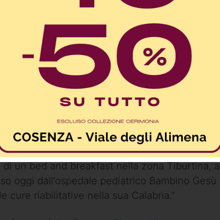
 di Acri, precipitato accidentalmente il 22 ottob
 di un bed and breakfast nella zona Tiburtina, 
so oggi dall’ospedale pediatrico Bambino Gesù
e cure riabilitative nella sua Calabria.”