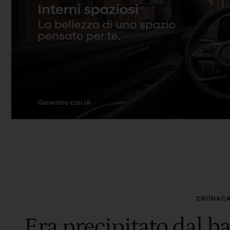
CRONAC
Era precipitato dal b