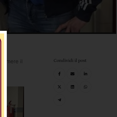
Condividi il post
 temere il