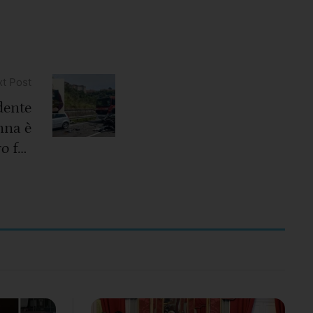
t Post
dente
nna è
o fra
 auto