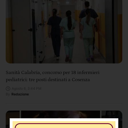
Sanità Calabria, concorso per 18 infermieri
pediatrici: tre posti destinati a Cosenza
Agosto 6, 3:44 PM
By
Redazione