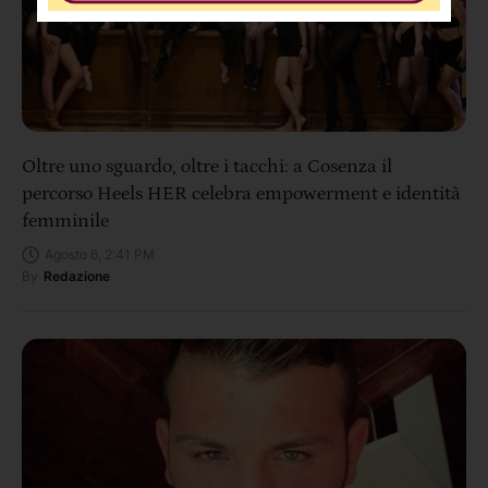
Oltre uno sguardo, oltre i tacchi: a Cosenza il
percorso Heels HER celebra empowerment e identità
femminile
Agosto 6, 2:41 PM
By
Redazione