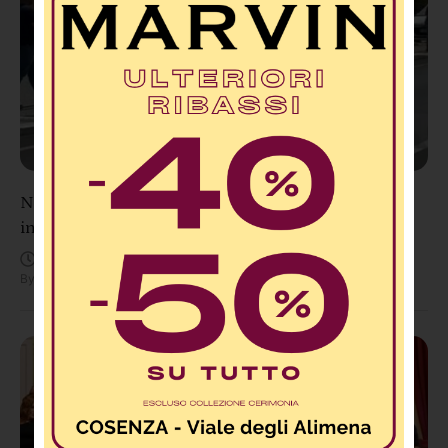
Non ce l’ha fatta Andrea Minasi: è morta la 23enne
investita sulle strisce a Vibo, donati gli organi
Agosto 6, 3:10 PM
By
Redazione