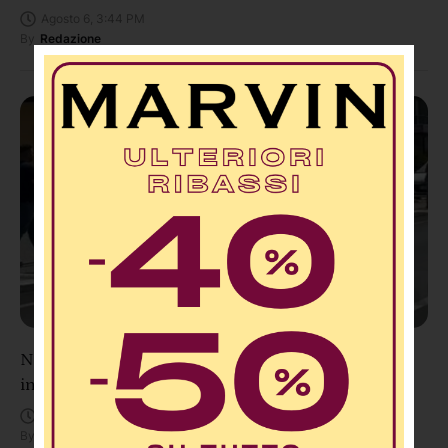
Agosto 6, 3:44 PM
By
Redazione
Non ce l’ha fatta Andrea Minasi: è morta la 23enne
investita sulle strisce a Vibo, donati gli organi
Agosto 6, 3:10 PM
By
Redazione