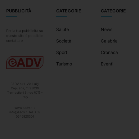
PUBBLICITÀ
CATEGORIE
CATEGORIE
Salute
News
Per la tua pubblicità su
questo sito è possibile
Società
Calabria
contattare:
Sport
Cronaca
Turismo
Eventi
EADV s.r.l. Via Luigi
Capuana, 11 95030
Tremestieri Etneo (CT) –
Italy
www.eadv.it •
info@eadv.it Tel: +39
0645920501