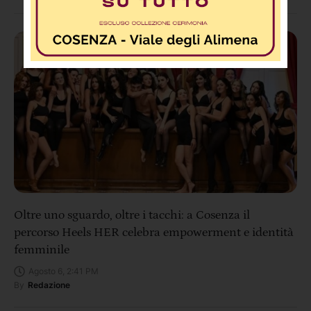
Oltre uno sguardo, oltre i tacchi: a Cosenza il
percorso Heels HER celebra empowerment e identità
femminile
Agosto 6, 2:41 PM
By
Redazione