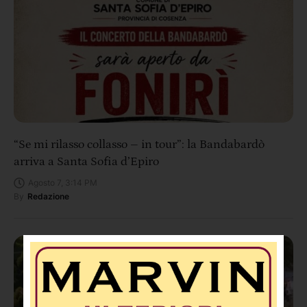
“Se mi rilasso collasso – in tour”: la Bandabardò
arriva a Santa Sofia d’Epiro
Agosto 7, 3:14 PM
By
Redazione