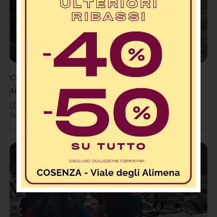
Cosenza, conto alla rovescia: sta per aprire la nuova
arteria Serra Spiga–Mendicino
Agosto 7, 2:20 PM
By
Redazione