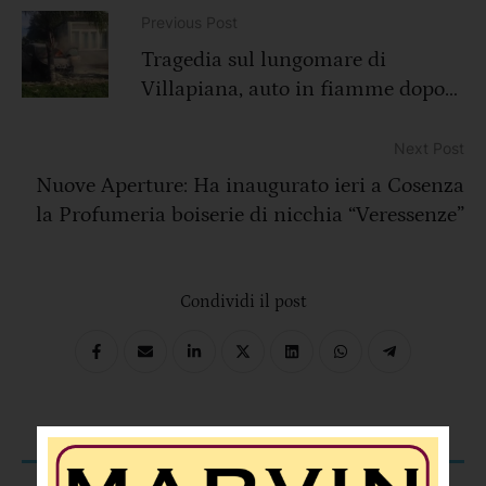
Previous Post
Tragedia sul lungomare di
Villapiana, auto in fiamme dopo
l’impatto contro un albero: muore
un trentottenne
Next Post
Nuove Aperture: Ha inaugurato ieri a Cosenza
la Profumeria boiserie di nicchia “Veressenze”
Condividi il post