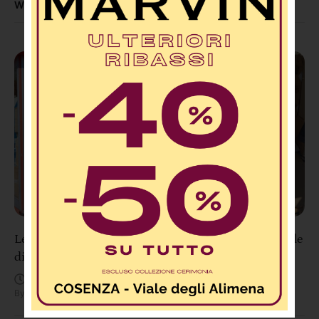
WHAT TO READ NEXT...
Lettere 2.0: “Ex Cabina Telecom davanti al Tribunale
di Cosenza diventa un dormitorio di fortuna”
Agosto 8, 12:28 PM
By
Redazione