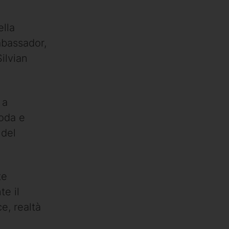
ella
mbassador,
ilvian
 a
moda e
 del
te
e il
e, realtà