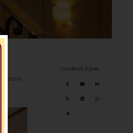
Condividi il post
up
orazione