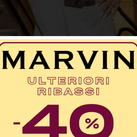
ensia Imbrogno brand ambassador per Arav Gro
urazione di Silvian Heach a Rossano: una collab
che si consolida