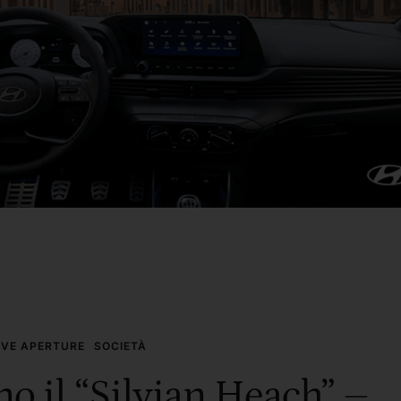
VE APERTURE
SOCIETÀ
o il “Silvian Heach” –