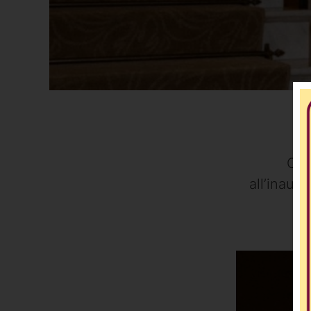
Ort
all’inaug