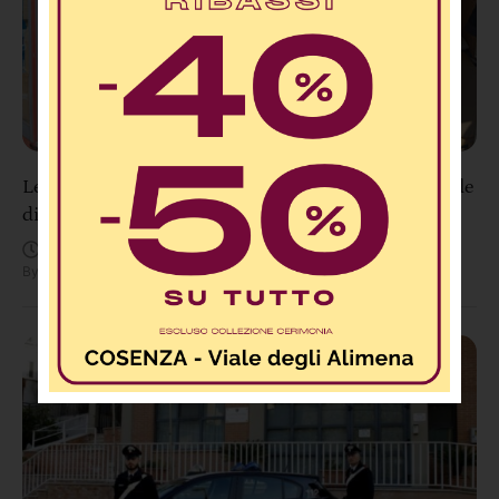
Lettere 2.0: “Ex Cabina Telecom davanti al Tribunale
di Cosenza diventa un dormitorio di fortuna”
Agosto 8, 12:28 PM
By
Redazione