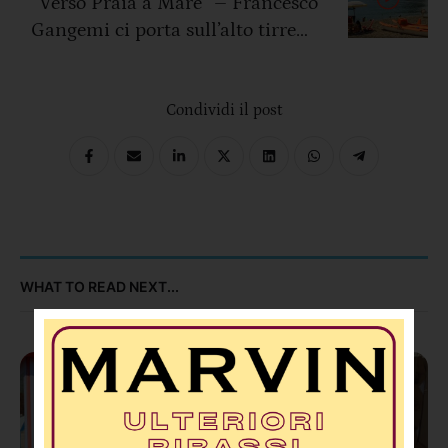
“Verso Praia a Mare” – Francesco
Gangemi ci porta sull’alto tirreno
cosentino (Video)
Condividi il post
WHAT TO READ NEXT...