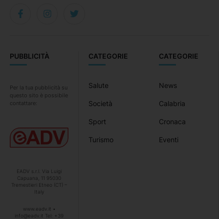
PUBBLICITÀ
CATEGORIE
CATEGORIE
Salute
News
Per la tua pubblicità su
questo sito è possibile
Società
Calabria
contattare:
Sport
Cronaca
Turismo
Eventi
EADV s.r.l. Via Luigi
Capuana, 11 95030
Tremestieri Etneo (CT) –
Italy
www.eadv.it •
info@eadv.it Tel: +39