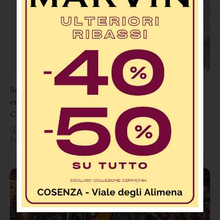
Sangineto presenta “Borgo Vivo”: sport, cultura ed
enogastronomia con la Sagra della Pitta Fritta e la
Ciclo‑Degustazione
Agosto 6, 12:39 PM
By
Redazione