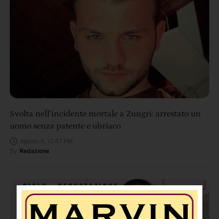
Svolta nell’incidente mortale a Zungri: arrestato un
uomo senza patente e ubriaco
Agosto 6, 12:47 PM
By
Redazione