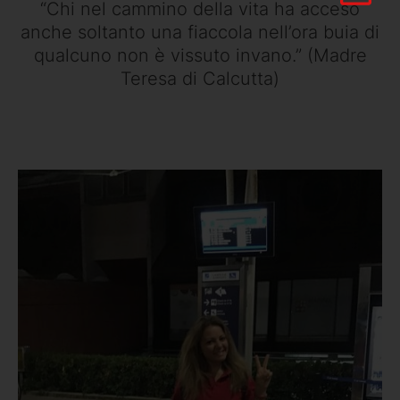
“Chi nel cammino della vita ha acceso
anche soltanto una fiaccola nell’ora buia di
qualcuno non è vissuto invano.”
(Madre
Teresa di Calcutta)