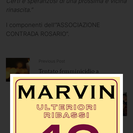
Certi e speranzosi di una prossima e vicina
rinascita.”
I componenti dell’”ASSOCIAZIONE
CONTRADA ROSARIO”.
Previous Post
Tentato femminicidio a
Terranova: in carcere il 30enne.
Stasera la fiaccolata contro la
violenza sulle donne
Next Post
Primo Premio Assoluto al
Concorso “Giovani Musicisti”:
trionfa un giovane talento
cosentino