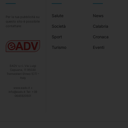
Salute
News
Per la tua pubblicità su
questo sito è possibile
Società
Calabria
contattare:
Sport
Cronaca
Turismo
Eventi
EADV s.r.l. Via Luigi
Capuana, 11 95030
Tremestieri Etneo (CT) –
Italy
www.eadv.it •
info@eadv.it Tel: +39
0645920501