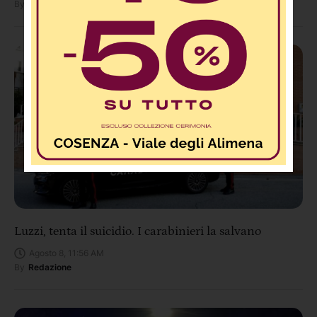
By
Redazione
Luzzi, tenta il suicidio. I carabinieri la salvano
Agosto 8, 11:56 AM
By
Redazione