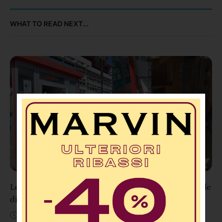
WHAT TO READ NEXT...
Lettere 2.0: “Ex Cabina Telecom davanti al Tribunale
di Cosenza diventa un dormitorio di fortuna”
Agosto 8, 12:28 PM