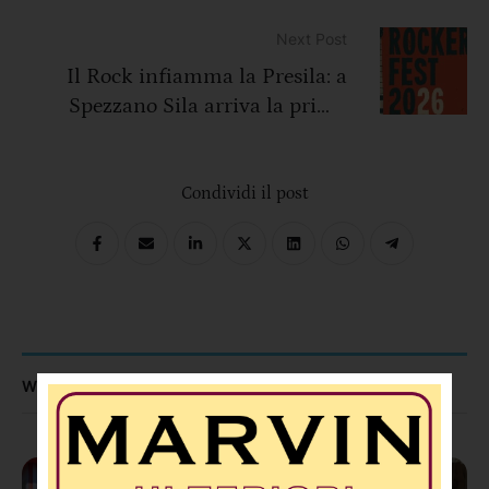
tossico dipendenze “Regina Pacis”
di Torano
Next Post
Il Rock infiamma la Presila: a
Spezzano Sila arriva la prima
edizione del “ROCKERS’ FEST”
Condividi il post
WHAT TO READ NEXT...