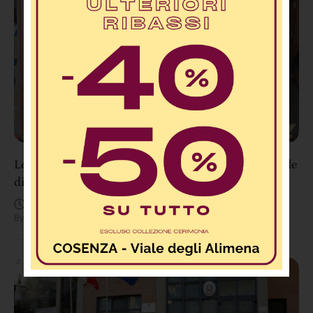
Lettere 2.0: “Ex Cabina Telecom davanti al Tribunale
di Cosenza diventa un dormitorio di fortuna”
Agosto 8, 12:28 PM
By
Redazione