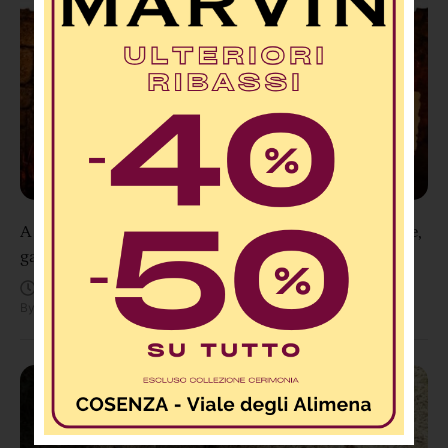
A Serra d’Aiello oggi torna “Forni Aperti”: tradizione,
gastronomia, musica e spettacoli
Agosto 9, 11:23 AM
By
Redazione