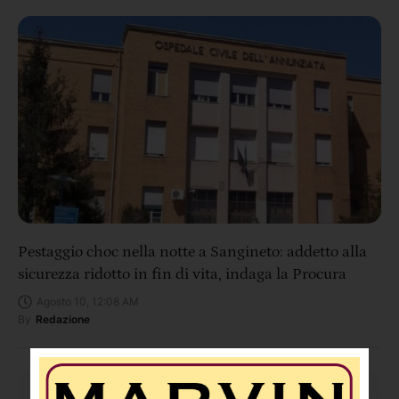
Pestaggio choc nella notte a Sangineto: addetto alla
sicurezza ridotto in fin di vita, indaga la Procura
Agosto 10, 12:08 AM
By
Redazione