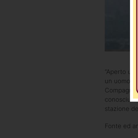
“Aperto un 
un uomo di 
Compagna” d
conosciuta i
stazione de
Fonte ed ar