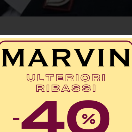
uncia è dei familiari di Leonardo De Leo, 64en
mandante della stazione di Francavilla Marittim