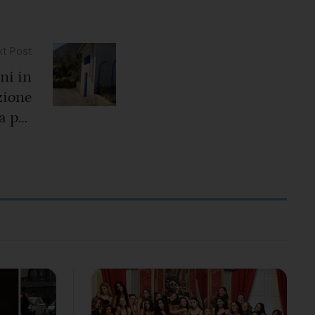
t Post
ni in
zione
a per
dotto
arco