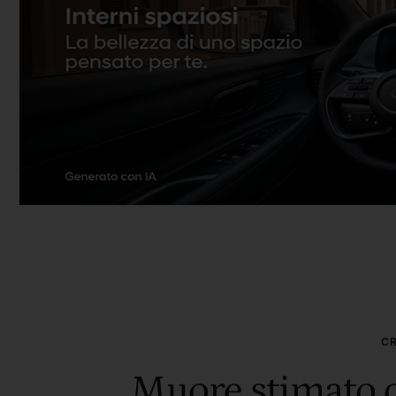
C
Muore stimato c