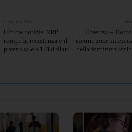
Previous Post
Nex
Ultime notizie: XRP
Cosenza – Doma
rompe la resistenza e il
alcune zone interru
prezzo sale a 1,41 dollari;
della fornitura idric
gli investitori di XRP si
lavori sull’Acque
riversano su SHRMiner,
Abatem
guadagnando 3.800 XRP
al giorno.