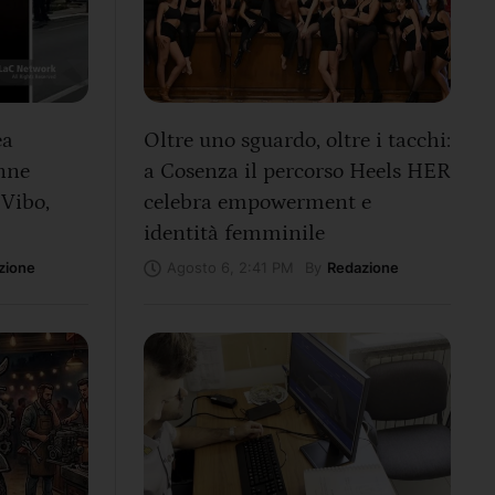
ea
Oltre uno sguardo, oltre i tacchi:
nne
a Cosenza il percorso Heels HER
 Vibo,
celebra empowerment e
identità femminile
zione
By
Redazione
Agosto 6, 2:41 PM