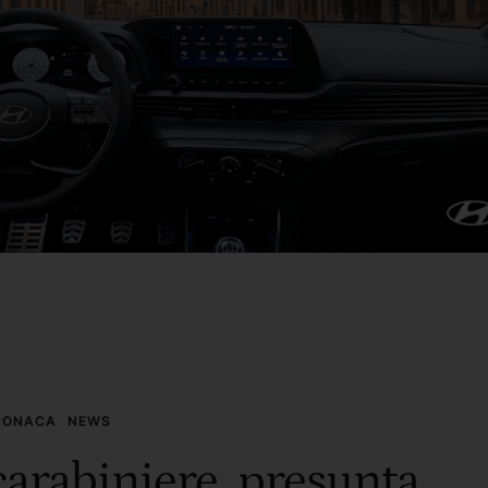
RONACA
NEWS
arabiniere, presunta