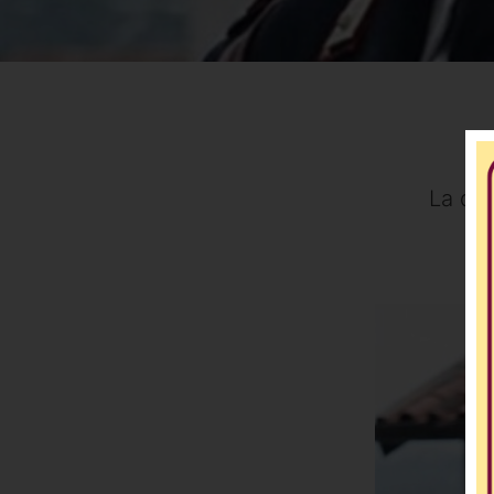
La den
co