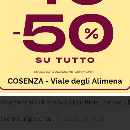
fascicolo di indagine per fare piena luce sul de
64 anni, avvenuto nei giorni scorsi all’ospedale
i Corigliano. La vittima è una figura molto sti
n tutto l’Alto Ionio: si tratta dell’ex comandante 
i Carabinieri di Francavilla Marittima Leonardo 
ticolo completo qui:
Gazzetta del Sud