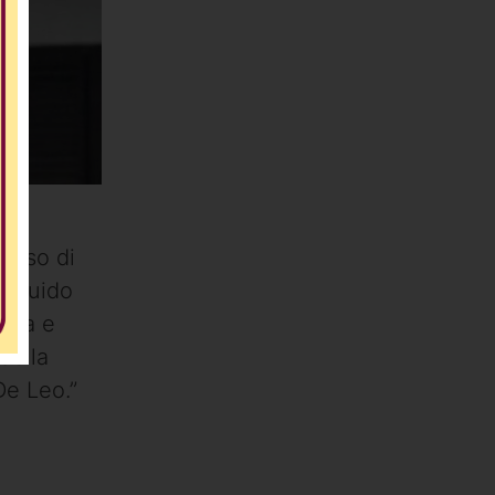
cesso di
 “Guido
mata e
della
De Leo.”