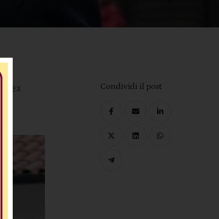
Condividi il post
ne ex
a