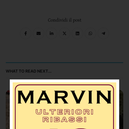
Schiavonea
Condividi il post
WHAT TO READ NEXT...