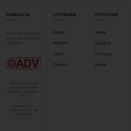
PUBBLICITÀ
CATEGORIE
CATEGORIE
Salute
News
Per la tua pubblicità su
questo sito è possibile
Società
Calabria
contattare:
Sport
Cronaca
Turismo
Eventi
EADV s.r.l. Via Luigi
Capuana, 11 95030
Tremestieri Etneo (CT) –
Italy
www.eadv.it •
info@eadv.it Tel: +39
0645920501