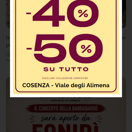
Incendio sul Pollino, convalidato l’arresto del 56enne
piromane
Agosto 7, 3:40 PM
By
Redazione