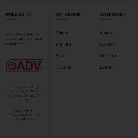
PUBBLICITÀ
CATEGORIE
CATEGORIE
Salute
News
Per la tua pubblicità su
questo sito è possibile
Società
Calabria
contattare:
Sport
Cronaca
Turismo
Eventi
EADV s.r.l. Via Luigi
Capuana, 11 95030
Tremestieri Etneo (CT) –
Italy
www.eadv.it •
info@eadv.it Tel: +39
0645920501