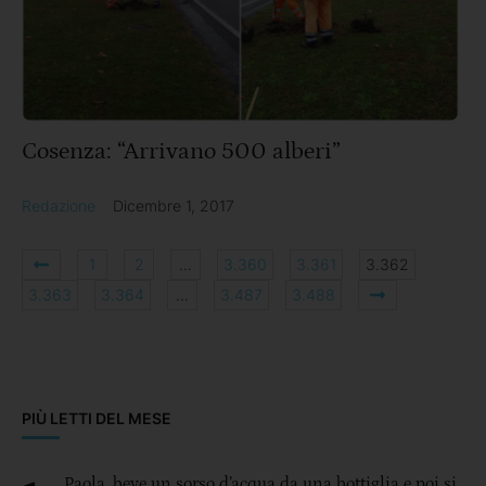
Cosenza: “Arrivano 500 alberi”
Redazione
Dicembre 1, 2017
1
2
…
3.360
3.361
3.362
3.363
3.364
…
3.487
3.488
PIÙ LETTI DEL MESE
Paola, beve un sorso d’acqua da una bottiglia e poi si