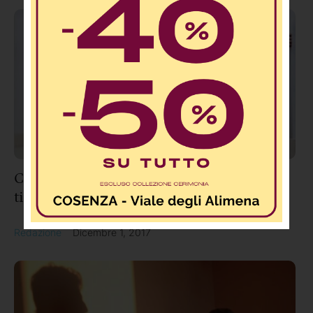
Calabria: Donna fa un’ecografia alla
tiroide, le consegnano l’esito dei testicoli
Redazione
Dicembre 1, 2017