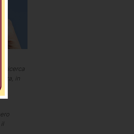
a ricerca
enza, in
mero
il