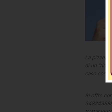
La pizzeria
di un “ride
caso contra
Si offre co
3482439892,
trattamento