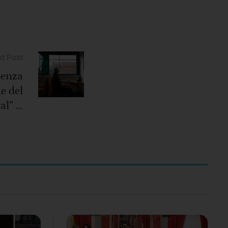
t Post
senza
ne del
al” –
amma: