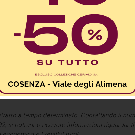
 Take and Go situata in via Marconi, Rende, è all
r” e di un “banconista”, possibilmente con esperi
rio verranno formati direttamente in sede.
ntratto a tempo determinato.
Contattando il nu
 si potranno ricevere informazioni riguardanti 
 economico e i relativi turni.