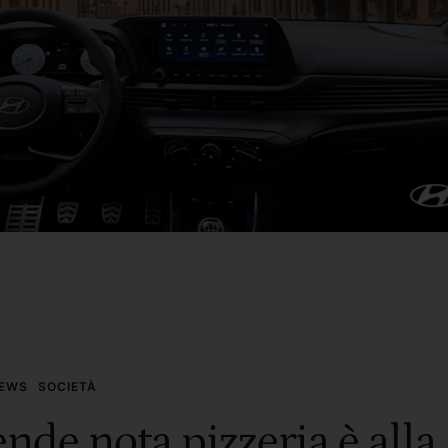
EWS
SOCIETÀ
ende nota pizzeria è alla