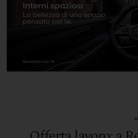
N
Offerta lavoro: a R