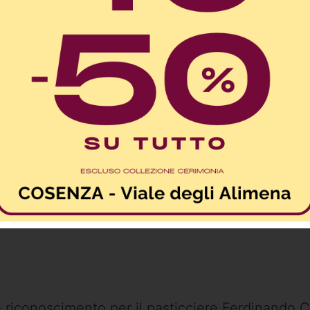
 riconoscimento per il pasticciere Ferdinando C