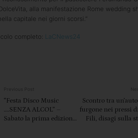
 DolceVita, alla manifestazione Rome wedding 
nella capitale nei giorni scorsi.”
icolo completo:
LaCNews24
Previous Post
Nex
“Festa Disco Music
Scontro tra un’auto
….SENZA ALCOL” –
furgone nei pressi d
Sabato la prima edizione
Fili, disagi sulla s
a Rende