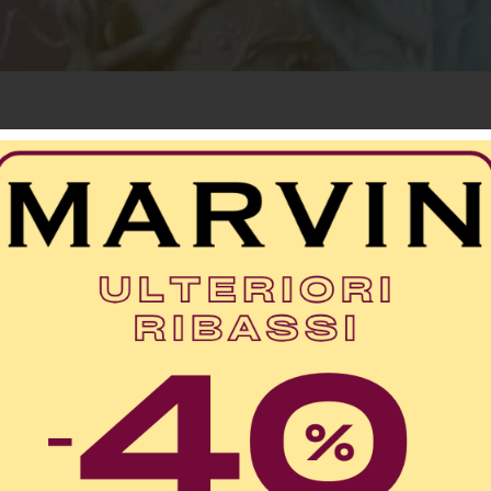
emio per miglior scenografia a Ferdinando Cimi