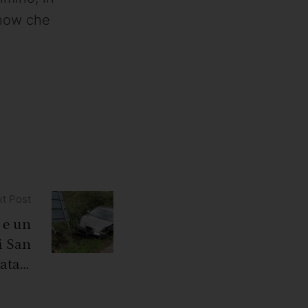
show che
t Post
 e un
i San
tatale
107