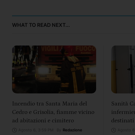
WHAT TO READ NEXT...
Incendio tra Santa Maria del
Sanità Ca
Cedro e Grisolia, fiamme vicino
infermier
ad abitazioni e cimitero
destinati
By
Redazione
Agosto 6, 3:59 PM
Agosto 6