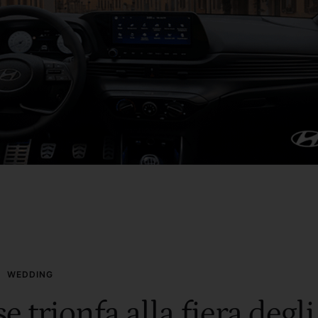
WEDDING
e trionfa alla fiera degli