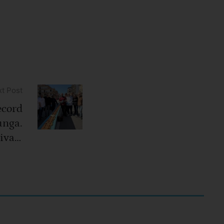
t Post
ecord
lunga.
iva a
metri