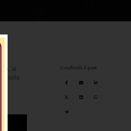
Condividi il post
ria, ai
le della
doi