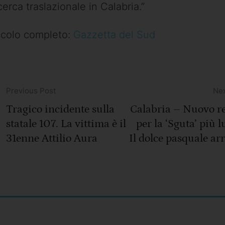
cerca traslazionale in Calabria.”
icolo completo:
Gazzetta del Sud
Previous Post
Nex
Tragico incidente sulla
Calabria – Nuovo r
statale 107. La vittima è il
per la ‘Sguta’ più 
31enne Attilio Aura
Il dolce pasquale arr
549 