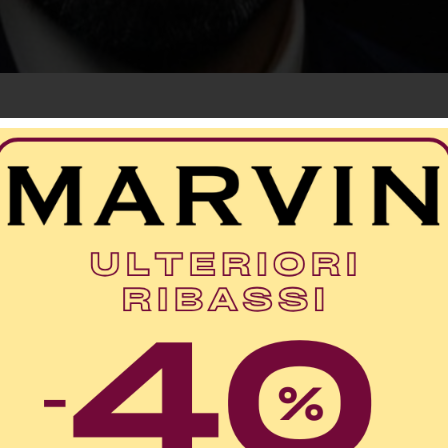
ilo sottile che unisce le strade di Paola, in Calab
i dell’Università del Kentucky negli USA, alle au
la Politecnica di Losanna in Svizzera, e ai corri
dell’Università Sapienza di Roma