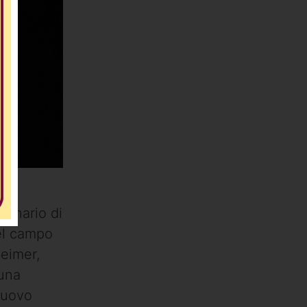
dinario di
nel campo
heimer,
 una
 nuovo