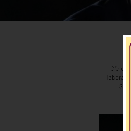
C’è un f
laborator
Scuo