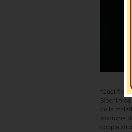
“Quel filo 
Biochimica,
delle malat
sindrome di
doppia sfid