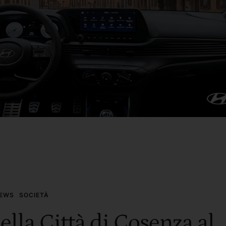
EWS
SOCIETÀ
lla Città di Cosenza al