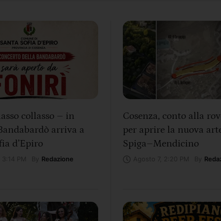
lasso collasso – in
Cosenza, conto alla rov
 Bandabardò arriva a
per aprire la nuova art
ia d’Epiro
Spiga–Mendicino
By
Redazione
By
Reda
, 3:14 PM
Agosto 7, 2:20 PM