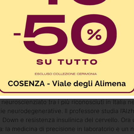
si chiama Eugenio Barone: 44 anni, Professore Or
 neuroscienziato tra i più riconosciuti in Italia 
tie neurodegenerative. Il professore studia l’Alz
 Down e resistenza insulinica del cervello. Ora
a: la medicina di precisione in laboratorio e un