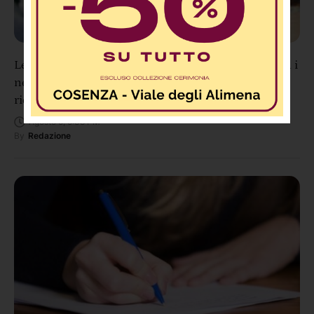
Lettere 2.0: “Annunziata: Personale eccezionale, ma i
neo-papà meritano più considerazione” – La
richiesta di un nostro lettore
Agosto 5, 5:38 PM
By
Redazione