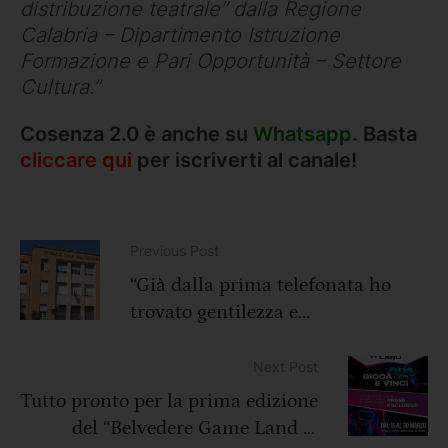
distribuzione teatrale” dalla Regione
Calabria – Dipartimento Istruzione
Formazione e Pari Opportunità – Settore
Cultura.”
Cosenza 2.0 è anche su
Whatsapp
. Basta
cliccare qui
per iscriverti al canale!
Previous Post
“Già dalla prima telefonata ho
trovato gentilezza e
professionalità da parte di un
primario dell’ospedale di
Next Post
Cosenza.”
Tutto pronto per la prima edizione
del “Belvedere Game Land &