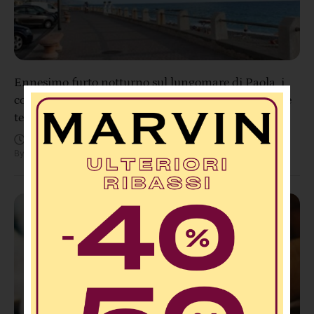
Ennesimo furto notturno sul lungomare di Paola, i
commercianti alzano la voce: «Vogliamo sapere se le
telecamere funzionano»
Agosto 5, 5:53 PM
By
Redazione