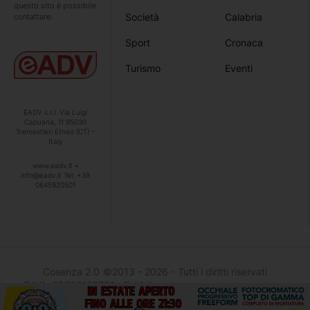
questo sito è possibile
Società
Calabria
contattare:
Sport
Cronaca
Turismo
Eventi
EADV s.r.l. Via Luigi
Capuana, 11 95030
Tremestieri Etneo (CT) –
Italy
www.eadv.it •
info@eadv.it Tel: +39
0645920501
Cosenza 2.0
©2013 - 2026 - Tutti i diritti riservati
- P.IVA: 03692100781 - E-Mail :
info@cosenzaduepuntozero.it
- Hosted and developed by