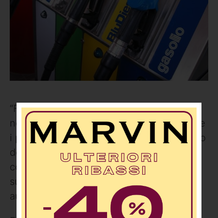
“Federconsumatori: «Ieri, alle ore 11,00, i
nostri osservatori regionali constatano che
i prezzi non sono ancora variati per effetto
del taglio delle accise ed in alcuni realtà,
come la Calabria, nel confronto dei prezzi
su tre rilevazioni, sono addirittura
aumentati».”