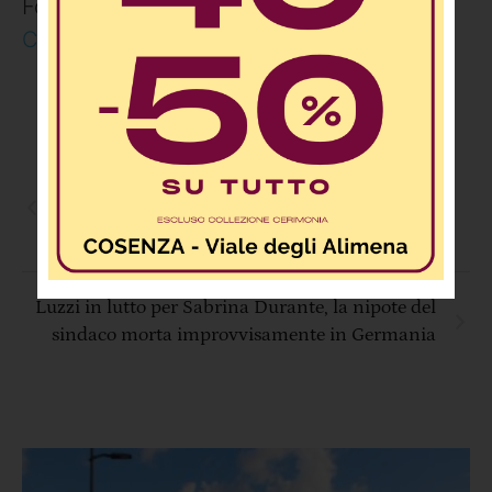
Fonte e articolo completo:
Corriere della
Calabria
Flotilla, nuova missione a Gaza. Si parte anche
dalla Calabria, La Picciarella: «E’ necessario
ripartire»
Luzzi in lutto per Sabrina Durante, la nipote del
sindaco morta improvvisamente in Germania