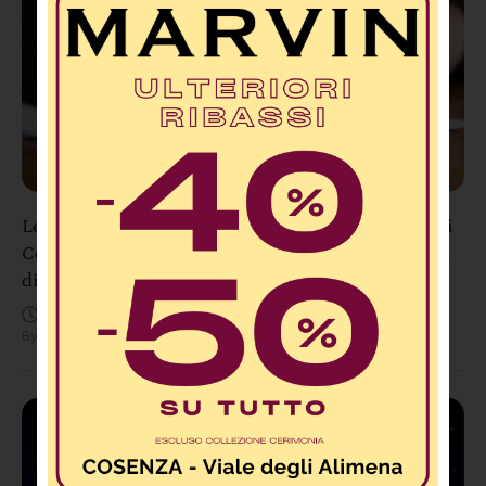
Lettere 2.0: “Un grazie di cuore alla Polizia Locale di
Cosenza, che è corsa in mio aiuto in un momento di
difficoltà”
Agosto 5, 4:53 PM
By
Redazione