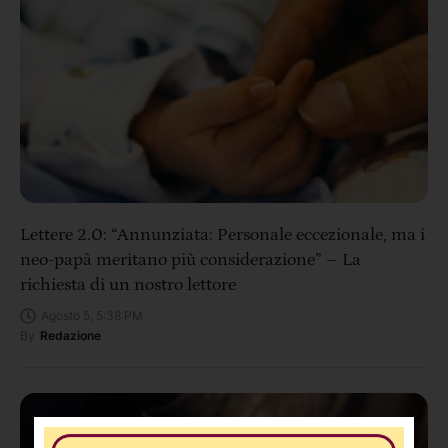
Lettere 2.0: “Annunziata: Personale eccezionale, ma i
neo-papà meritano più considerazione” – La
richiesta di un nostro lettore
Agosto 5, 5:38 PM
By
Redazione