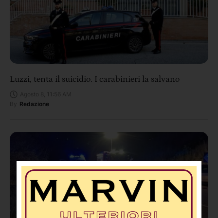
Luzzi, tenta il suicidio. I carabinieri la salvano
Agosto 8, 11:56 AM
By
Redazione