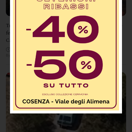
Tragedia sulla SS106 a Pietragrande: un morto e tre
feriti dopo uno scontro tra due auto e una moto nel
Catanzarese
Agosto 8, 11:48 AM
By
Redazione