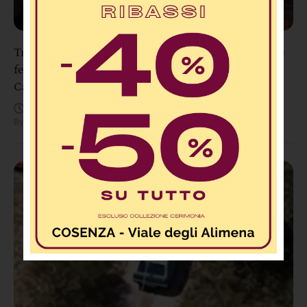
Tragedia sulla SS106 a Pietragrande: un morto e tre
feriti dopo uno scontro tra due auto e una moto nel
Catanzarese
Agosto 8, 11:48 AM
By
Redazione