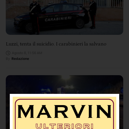
Luzzi, tenta il suicidio. I carabinieri la salvano
Agosto 8, 11:56 AM
By
Redazione