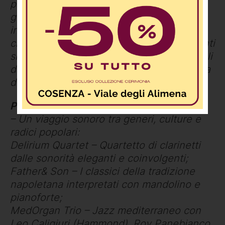
palcoscenico a cielo aperto, dove clown,
giocolieri, trampolieri e artisti di strada
incanteranno grandi e piccoli con la loro
creatività e fantasia. Gli spettacoli itineranti
si fonderanno con le performance musicali
dal vivo, creando un’atmosfera unica, fatta
di ritmo, colori ed emozioni.
Performance musicali
– Un viaggio sonoro tra generi, culture e
radici popolari:
Delirium Quartet – Quartetto di clarinetti
dalle sonorità eleganti e coinvolgenti;
Father& Son – I classici della tradizione
napoletana interpretati con mandolino e
pianoforte;
MedOrgan Trio – Jazz mediterraneo con
Leo Caligiuri (Hammond), Roy Panebianco