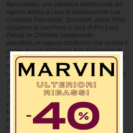
Ranurattatu, una pietanza tradizionale dal
sapore antico a cura di Associazione Les
Crochets Paluriselle; Scoratelli, pasta fritta
ricoperta di zucchero a cura di Pro Loco
Paludi; le Chichille (caldarroste
paludesi),un sapore d’autunno che scalda il
cuore, a cura di Circolo San Francesco di
Paludi; la Focaccia Brettia, ricetta originale
del dolciere Massimiliano Tagliaferro,
realizzata in collaborazione con le aziende
Straface, Fonsi e la Comunità Slow Food;
Vino tra le mura, degustazione di vini
Tenuta Corno Valano di Pietro Panettiere.
Esibizioni Artistiche nel Centro Storico.
Musica, magia e spettacolo tra le vie di
Paludi
Il centro storico si trasforma in un