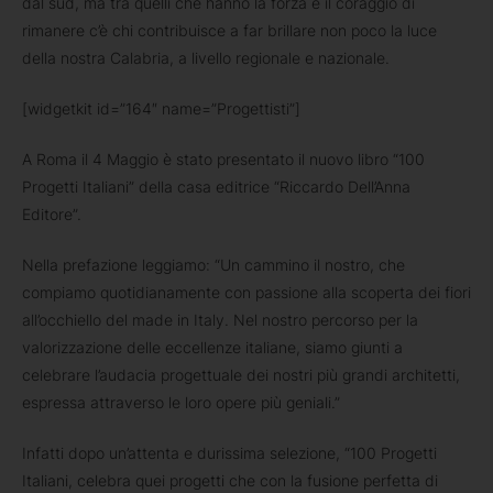
dal sud, ma tra quelli che hanno la forza e il coraggio di
rimanere c’è chi contribuisce a far brillare non poco la luce
della nostra Calabria, a livello regionale e nazionale.
[widgetkit id=”164″ name=”Progettisti”]
A Roma il 4 Maggio è stato presentato il nuovo libro “100
Progetti Italiani” della casa editrice “Riccardo Dell’Anna
Editore”.
Nella prefazione leggiamo: “Un cammino il nostro, che
compiamo quotidianamente con passione alla scoperta dei fiori
all’occhiello del made in Italy. Nel nostro percorso per la
valorizzazione delle eccellenze italiane, siamo giunti a
celebrare l’audacia progettuale dei nostri più grandi architetti,
espressa attraverso le loro opere più geniali.”
Infatti dopo un’attenta e durissima selezione, “100 Progetti
Italiani, celebra quei progetti che con la fusione perfetta di