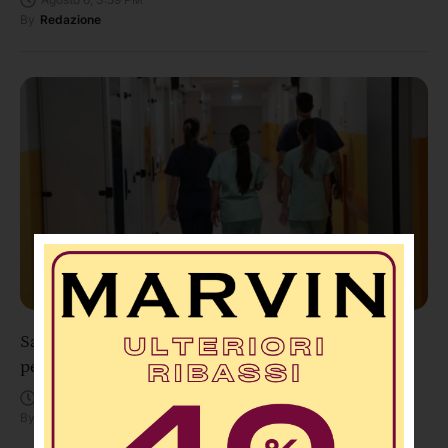
By
Redazione
Sanità Calabria, concorso per 18 infermieri
pediatrici: tre posti destinati a Cosenza
Agosto 6, 3:44 PM
By
Redazione