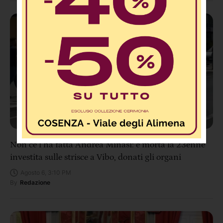
Non ce l’ha fatta Andrea Minasi: è morta la 23enne
investita sulle strisce a Vibo, donati gli organi
Agosto 6, 3:10 PM
By
Redazione