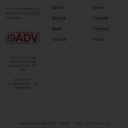
Salute
News
Per la tua pubblicità su
questo sito è possibile
Società
Calabria
contattare:
Sport
Cronaca
Turismo
Eventi
EADV s.r.l. Via Luigi
Capuana, 11 95030
Tremestieri Etneo (CT) –
Italy
www.eadv.it •
info@eadv.it Tel: +39
0645920501
Cosenza 2.0
©2013 - 2026 - Tutti i diritti riservati