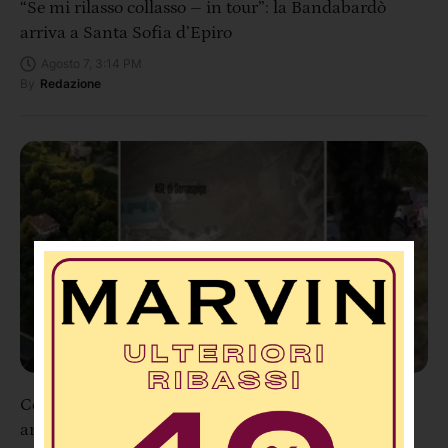
“Se mi rilasso collasso – in tour”: la Bandabardò
arriva a Santa Sofia d’Epiro
Agosto 7, 3:14 PM
By
Redazione
Cosenza, conto alla rovescia: sta per aprire la nuova
arteria Serra Spiga–Mendicino