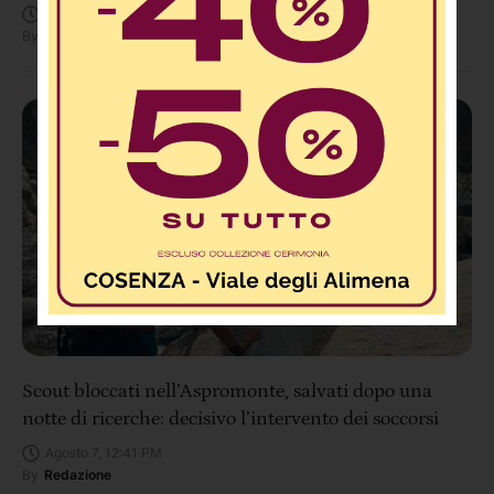
Agosto 7, 2:20 PM
By
Redazione
Scout bloccati nell’Aspromonte, salvati dopo una
notte di ricerche: decisivo l’intervento dei soccorsi
Agosto 7, 12:41 PM
By
Redazione