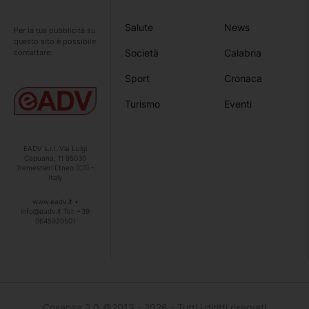
Salute
News
Per la tua pubblicità su
questo sito è possibile
Società
Calabria
contattare:
Sport
Cronaca
Turismo
Eventi
EADV s.r.l. Via Luigi
Capuana, 11 95030
Tremestieri Etneo (CT) –
Italy
www.eadv.it •
info@eadv.it Tel: +39
0645920501
Cosenza 2.0
©2013 - 2026 - Tutti i diritti riservati