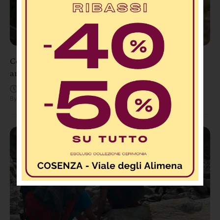
Cosenza, conto alla rovescia: sta per aprire la nuova
arteria Serra Spiga–Mendicino
Agosto 7, 2:20 PM
By
Redazione