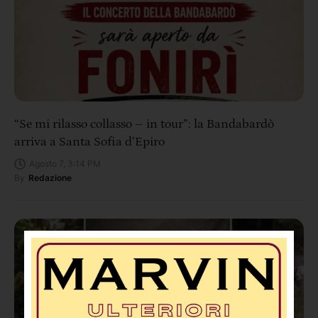
“Se mi rilasso collasso – in tour”: la Bandabardò
arriva a Santa Sofia d’Epiro
Agosto 7, 3:14 PM
By
Redazione