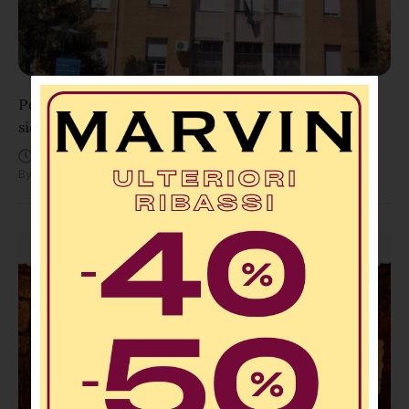
Pestaggio choc nella notte a Sangineto: addetto alla
sicurezza ridotto in fin di vita, indaga la Procura
Agosto 10, 12:08 AM
By
Redazione