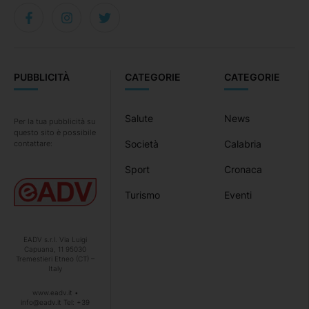
PUBBLICITÀ
CATEGORIE
CATEGORIE
Salute
News
Per la tua pubblicità su
questo sito è possibile
Società
Calabria
contattare:
Sport
Cronaca
Turismo
Eventi
EADV s.r.l. Via Luigi
Capuana, 11 95030
Tremestieri Etneo (CT) –
Italy
www.eadv.it •
info@eadv.it Tel: +39