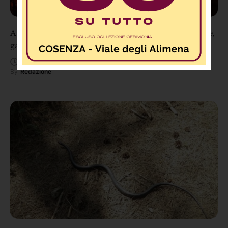
A Serra d’Aiello oggi torna “Forni Aperti”: tradizione,
gastronomia, musica e spettacoli
Agosto 9, 11:23 AM
By
Redazione