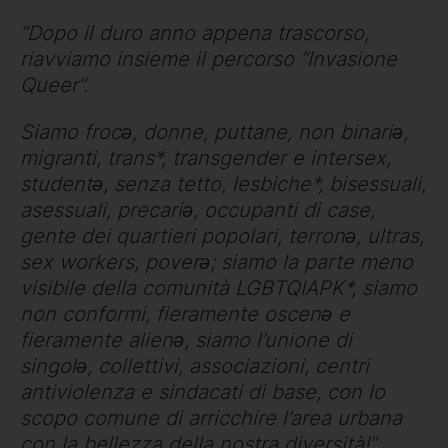
“Dopo il duro anno appena trascorso,
riavviamo insieme il percorso “Invasione
Queer”.
Siamo frocə, donne, puttane, non binariə,
migranti, trans*, transgender e intersex,
studentə, senza tetto, lesbiche*, bisessuali,
asessuali, precariə, occupanti di case,
gente dei quartieri popolari, terronə, ultras,
sex workers, poverə; siamo la parte meno
visibile della comunità LGBTQIAPK*, siamo
non conformi, fieramente oscenə e
fieramente alienə, siamo l’unione di
singolə, collettivi, associazioni, centri
antiviolenza e sindacati di base, con lo
scopo comune di arricchire l’area urbana
con la bellezza della nostra diversità!”