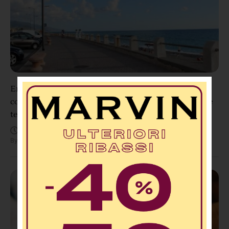
Ennesimo furto notturno sul lungomare di Paola, i
commercianti alzano la voce: «Vogliamo sapere se le
telecamere funzionano»
Agosto 5, 5:53 PM
By
Redazione