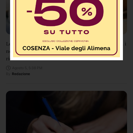
Lettere 2.0: “Annunziata: Personale eccezionale, ma i
neo-papà meritano più considerazione” – La
richiesta di un nostro lettore
Agosto 5, 5:38 PM
By
Redazione