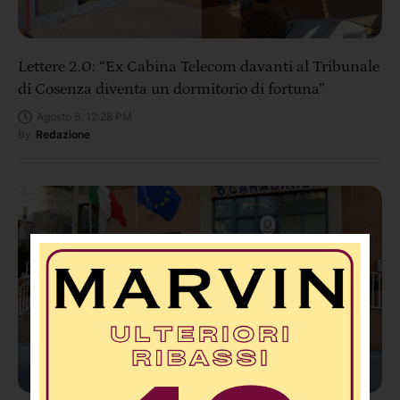
Lettere 2.0: “Ex Cabina Telecom davanti al Tribunale
di Cosenza diventa un dormitorio di fortuna”
Agosto 8, 12:28 PM
By
Redazione