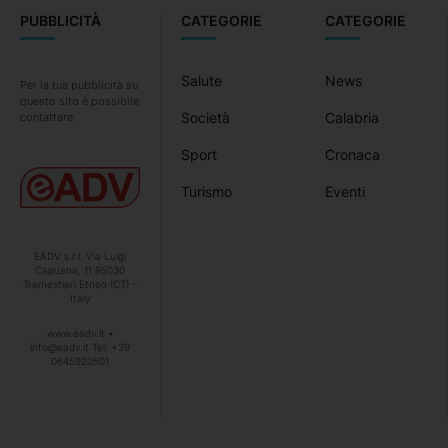
PUBBLICITÀ
CATEGORIE
CATEGORIE
Salute
News
Per la tua pubblicità su
questo sito è possibile
Società
Calabria
contattare:
Sport
Cronaca
Turismo
Eventi
EADV s.r.l. Via Luigi
Capuana, 11 95030
Tremestieri Etneo (CT) –
Italy
www.eadv.it •
info@eadv.it Tel: +39
0645920501