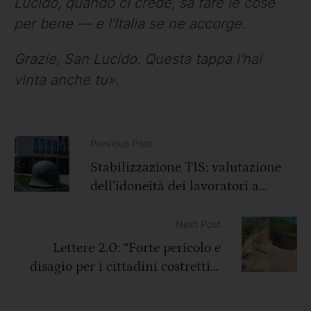
Lucido, quando ci crede, sa fare le cose
per bene — e l’Italia se ne accorge.
Grazie, San Lucido. Questa tappa l’hai
vinta anche tu».
Previous Post
Stabilizzazione TIS: valutazione
dell’idoneità dei lavoratori a
svolgere le mansioni dei diversi
profili professionali
Next Post
Lettere 2.0: “Forte pericolo e
disagio per i cittadini costretti a
passare dalla frana in C.da
Episcopani”