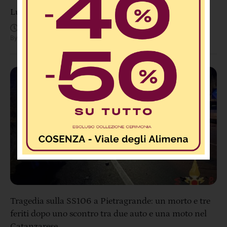
Luzzi, tenta il suicidio. I carabinieri la salvano
Agosto 8, 11:56 AM
By
Redazione
Tragedia sulla SS106 a Pietragrande: un morto e tre
feriti dopo uno scontro tra due auto e una moto nel
Catanzarese