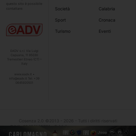
questo sito è possibile
Società
Calabria
contattare:
Sport
Cronaca
Turismo
Eventi
EADV s.r.l. Via Luigi
Capuana, 11 95030
Tremestieri Etneo (CT) –
Italy
www.eadv.it •
info@eadv.it Tel: +39
0645920501
Cosenza 2.0
©2013 - 2026 - Tutti i diritti riservati
- P.IVA: 03692100781 - E-Mail :
info@cosenzaduepuntozero.it
- Hosted and developed by