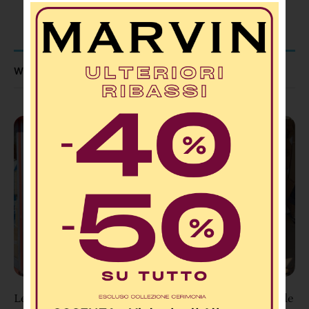
WHAT TO READ NEXT...
Lettere 2.0: “Ex Cabina Telecom davanti al Tribunale