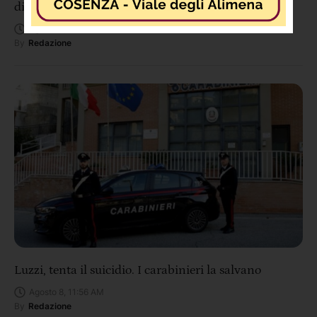
di Cosenza diventa un dormitorio di fortuna”
Agosto 8, 12:28 PM
By
Redazione
Luzzi, tenta il suicidio. I carabinieri la salvano
Agosto 8, 11:56 AM
By
Redazione