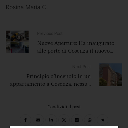
Rosina Maria C.
Previous Post
Nuove Aperture: Ha inaugurato
alle porte di Cosenza il nuovo
showroom “Gold Car”
Next Post
Principio d’incendio in un
appartamento a Cosenza, nessun
ferito
Condividi il post