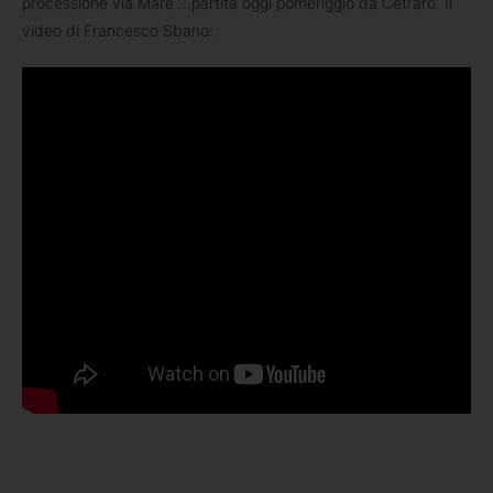
processione via Mare …partita oggi pomeriggio da Cetraro. Il
video di Francesco Sbano: