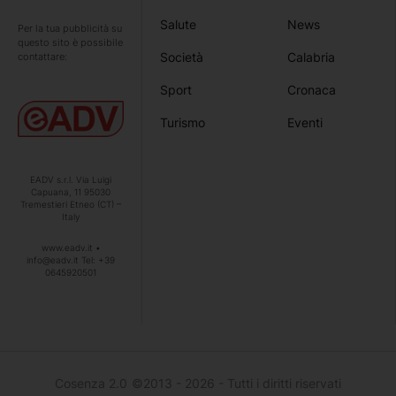
Salute
News
Per la tua pubblicità su
questo sito è possibile
Società
Calabria
contattare:
Sport
Cronaca
Turismo
Eventi
EADV s.r.l. Via Luigi
Capuana, 11 95030
Tremestieri Etneo (CT) –
Italy
www.eadv.it •
info@eadv.it Tel: +39
0645920501
Cosenza 2.0
©2013 - 2026 - Tutti i diritti riservati