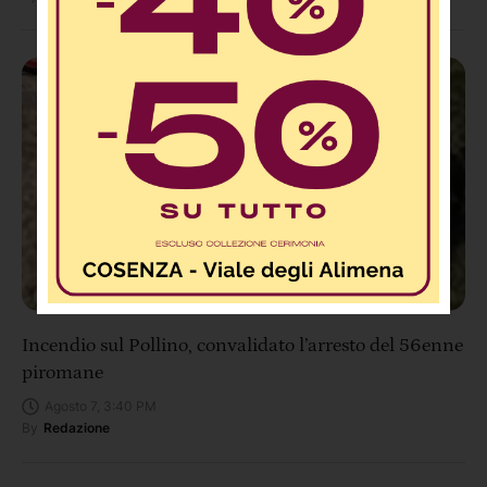
Incendio sul Pollino, convalidato l’arresto del 56enne
piromane
Agosto 7, 3:40 PM
By
Redazione