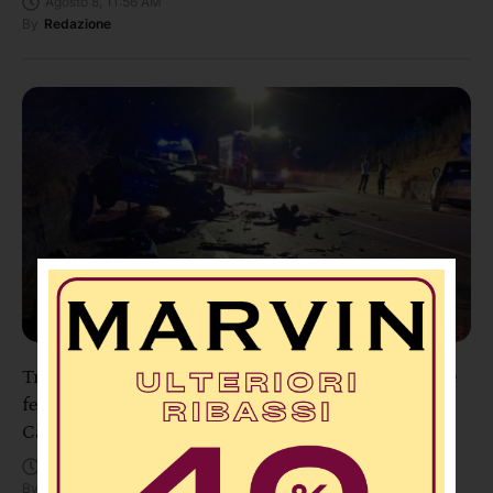
Agosto 8, 11:56 AM
By
Redazione
Tragedia sulla SS106 a Pietragrande: un morto e tre
feriti dopo uno scontro tra due auto e una moto nel
Catanzarese
Agosto 8, 11:48 AM
By
Redazione