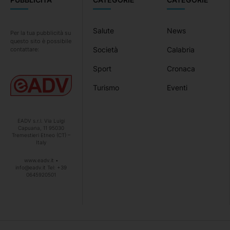
Salute
News
Per la tua pubblicità su
questo sito è possibile
Società
Calabria
contattare:
Sport
Cronaca
Turismo
Eventi
EADV s.r.l. Via Luigi
Capuana, 11 95030
Tremestieri Etneo (CT) –
Italy
www.eadv.it •
info@eadv.it Tel: +39
0645920501