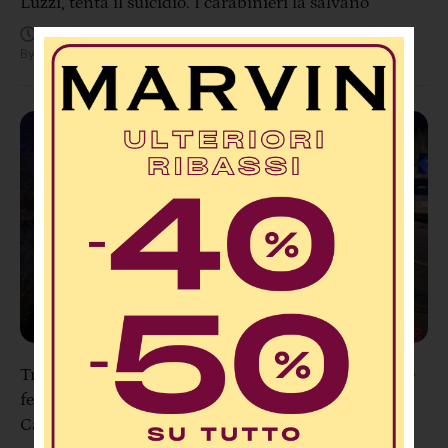
Luzzi, tenta il suicidio. I carabinieri la salvano
Agosto 8, 11:56 AM
By
Redazione
Tragedia sulla SS106 a Pietragrande: un morto e tre
feriti dopo uno scontro tra due auto e una moto nel
Catanzarese