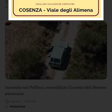
Agosto 8, 11:48 AM
By
Redazione
Incendio sul Pollino, convalidato l’arresto del 56enne
piromane
Agosto 7, 3:40 PM
By
Redazione