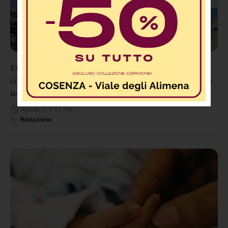
Ennesimo furto notturno sul lungomare di Paola, i
commercianti alzano la voce: «Vogliamo sapere se le
telecamere funzionano»
Agosto 5, 5:53 PM
By
Redazione