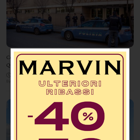
Cosenza, 58 nuovi agenti di Polizia: rinforzi per
Questura, commissariati e reparti specializzati
Agosto 6, 9:22 AM
By
Redazione