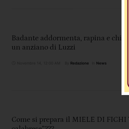
Badante addormenta, rapina e chiud
un anziano di Luzzi
Novembre 14
,
12:00 AM
By 
In 
Redazione
News
Come si prepara il MIELE DI FICHI 
calabrese”???