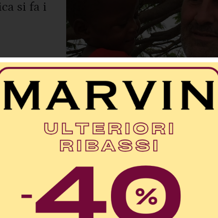
ca si fa i
n un
ro a