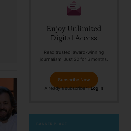
Enjoy Unlimited
Digital Access
Read trusted, award-winning
journalism. Just $2 for 6 months.
Subscribe Now
Already a subscriber?
Log in
BANNER PLACE