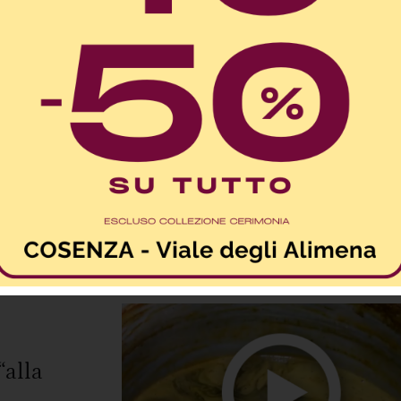
e in casa
“alla