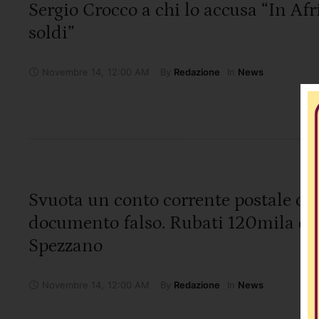
Sergio Crocco a chi lo accusa “In Afri
soldi”
Novembre 14
,
12:00 AM
By 
In 
Redazione
News
Svuota un conto corrente postale co
documento falso. Rubati 120mila eu
Spezzano
Novembre 14
,
12:00 AM
By 
In 
Redazione
News