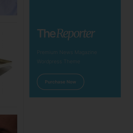
Premium News Magazine
Wordpress Theme
Purchase Now